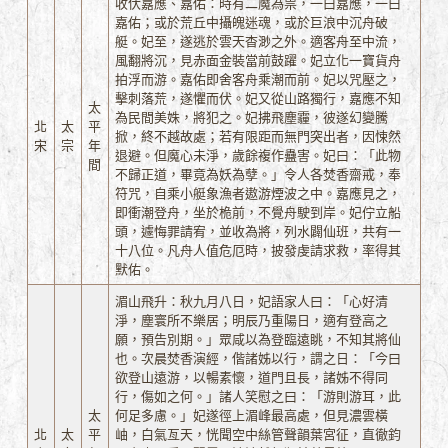
收伏嘉應、嘉佑：時有二魔為祟，一曰嘉應，一曰
嘉佑；或於荒丘中攝魄迷魂，或於巨浪中沉舟破
艇。妃至，遂逃於雲天杳渺之外。適客舟至中流，
風翻將沉，見赤面金裝當前鼓躍。妃立化一寶貨舟
拍浮而游。嘉佑即舍客舟乘潮而前。妃以咒壓之，
擊刺落荒，遂懼而伏。妃又從山路獨行，嘉應不知
太
為民間美姝，將犯之。妃拂飛塵霾，彼遂幻變騰
北
太
平
掀，終不越故處；若有限距而無門突出者，因悚然
宋
宗
年
退避。但魔心未淨，歲餘複作蠱害。妃曰：「此物
間
不歸正道，畢竟為妖為孽。」令人各焚香齋戒，奉
符咒，自乘小艇象漁者遨游煙波之中。嘉應見之，
即衝潮登舟，坐於桅前，不覺舟駛到岸。妃佇立船
頭，遽悔罪請宥，並收為將，列水闢仙班，共有一
十八位。凡舟人值危厄時，披發虔請求救，率得其
默佑。
湄山飛升：秋九月八日，妃語家人曰：「心好清
淨，塵寰所不樂居；明辰乃重陽日，適有登高之
願，預告別期。」眾咸以為登臨遠眺，不知其將仙
也。次晨焚香演經，偕諸姊以行，謂之日：「今曰
欲登山遠游，以暢素懷，道門且長，諸姊不得同
行，傷如之何。」諸人笑慰之曰：「游則游耳，此
太
何足多慮。」妃遂徑上湄峰最高處，但見濃雲橫
北
太
平
岫，白氣亙天，恍聞空中絲管聲韻葉宮征，直徹鈞