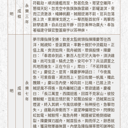
苻截劫，順流連艦而至，勢甚危急。眾望空羅拜，
永
懇禱天妃。忽見空中旌旗旆旆雲巔，影耀滄溟，突
成
樂
明
而江流激浪，幟轉帆翻，賊艘逆潮不前。官兵忽蕩
祖
三
進上流，乘潮揮戈逐之，一擊而魁首就俘，再擊而
年
餘孽遠潰。自此往返平靜。回京奏神功廣大，奉旨
著福建守鎮官整蓋廟宇以答神庥。
夢示陳指揮全勝：欽差太監統領指揮陳慶等往西
洋，賊覘知，垂涎寶貨，率數十艘於中流截劫。正
值上風，奔流如飛，我舟被困，眾俱股慄。陳慶
曰：「奉君命到此，數百人在茫茫大海中，須決雌
雄，尚可生還。騎虎之勢，安可中下？兵法謂置之
死地而後生，正在今日。」眾曰：「不若拜禱天
妃。」慶從之。是宵，陳慶夢神語曰：「今夜風
急，可乘昏霧，溯流而上，翌日佐爾一帆風，殲此
永
醜類。」慶以告內使，棹向前。比曉，已居上流。
成
樂
賊逆風不得進。我舟離賊已遠。眾欲遠遁。慶複
明
祖
七
曰：「長江萬里，西國迢遙，回首不見家山。彼狡
年
爾鯨鯤，豈能忘情於我？若飄泊偷安，恐賊黨出沒
煙波，終入其網。今風信順便，殆神授也，急擊勿
失。」遂勵兵奔衝而下。遠望神儼現空中，閃爍如
虹如電。賊駭愕。風急舟騁，賊篷被官桅倒插破
裂。陳慶揮刃越舟，賊首投水，鉤而俘之，餘悉就
擒，獲貨物軍器無算。內使及陳指揮率眾叩謝神妃