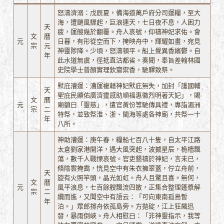
怒濤濟溺：戊辰夏，備海道萬戶府分司運糧，至大
海，遭颶風驟起，巨浪連天，七日夜不息，人困力
天
疲，運艘幾於翻覆。舟人哀號，仰禱神妃求佑。會
文
曆
元
日暮，有形從空而下，掩映舟中，輝耀如畫，宛見
宗
元
神靈陟降。少頃，怒濤頓平。船上覺異香繽鬱。自
年
此水道無虞，徑抵直沽都省。奏聞，奉旨差翰林國
史院學士普顏實理欽齎禦香，馳驛致祭。
默庇漕運：漕運複藉神妃默庇無失，加封「護國輔
天
聖庇民顯佑廣濟靈感助順福惠徽烈明著天妃」，賜
文
曆
元
廟額曰「靈慈」，遣官黃份等馳傳具禮，專詣湄洲
宗
二
特祭，並致祭淮、浙、閩海等處各神廟，共祭一十
年
八所。
神助漕運：庚午春，糧船七百八十隻，自太平江路
太倉劉家港開洋，遇大風突起，波撼星辰，桅檣飄
蕩，數千人戰慄哀號。官吏懇禱於神妃，言未已，
倏陰雲掩靄，恍見空中有朱衣擁翠蓋，佇立舟前，
天
旋有火照竿頭，晶光如虹。舟人且驚且喜。無何，
文
曆
元
風平浪息，七百餘艘飄流四散，正集合整理篷漿解
宗
二
纜而進，又聞空中有語云：「可向東南孤島暫
年
泊。」眾郎撐舟依孤島旁。方拋碇，江上狂飆迅
發，暴雨倒峽。舟人相慰曰：「非神靈指示，我等