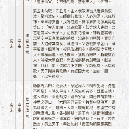
「靈應仙官」；神姊封為「慈惠夫人」，佐神。
紫金山助戰：乙丑冬，金人僕散揆從八迭灘潛渡
淮，聚哨淮甸，王師啟行北伐，人心洶湧，求庇於
神。至直隸安豐，戎馮戒嚴。神示夢於將領異再遇
等曰：「金人犯順，北顧貽憂，若等銳志克敵，吾
當助威以佐天子。」初戰於花靨鎮，神現靈雲端。
開
眾望空中若有萬馬馳騁狀，知為神力呵護，賈勇向
南
寧
喜
前，大炮碎其酋長；賊遂卻。又會戰於柴金山，賊
宋
宗
改
甚猖獗。臨陣時，複見旌旗閃空，將領嚴令督戰，
元
兵士擁楯而進，敵乃披靡，獲馬百餘匹，斬馘數百
人。賊複大聚合肥，聞雲端鏘鏘有劍戟聲，賊益
懼，且戰且退，遂解合肥之圍。全師返旆，人唱鐃
歌。天子聞神兵陰助，有護國大功，加封「顯
衛」，以答神庥。
助擒周六四：戊辰秋，草寇周六四哨聚犯境，舟艦
不可勝計。時久旱後，人窮無賴者多，既困赤地，
遂入綠林，乘亂劫掠，廬舍寥落。闔邑哀禱於神，
嘉
神示之夢曰：「六四罪已貫盈，特釜中游魚耳；當
南
寧
定
為爾殲之。」越四日入境，喊聲動地，忽望空中有
宋
宗
改
劍戟旗幟之形，各相驚疑，退下舟，遽衝礁閣淺。
元
尉司駕艇追之，獲其首，餘凶悉就俘。寇平，境內
悉安。奏上天子，奉旨加封「護國助順嘉應英烈