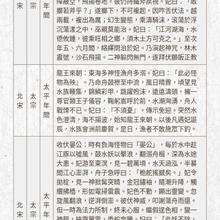
障蔽空，飛揚卷地。彼仍持鐵斧疾視。妃曰：「敢
宋
宗
年
擲若斧乎？」遂擲下，不可複起。因咋舌伏法。越
間
兩載，複出為厲；幻生變態，乘濤騎沫，滾蕩於浮
沉蕩漾之中，巫覡莫能治。妃曰：「江河湖海，水
德攸鍾，彼乘旺相之鄉，須木土方可克之。」至次
年五、六月間，絡繹問治於妃。乃演起神咒，林木
震號，沙石飛揚。二神躲閃無門，遂拜伏願皈正教
龍王來朝：東海多神怪漁舟多溺。妃曰：「此必怪
物為殃』。乃命舟鼓枻至中流，風日晴霽，頃望見
太
水族輳集，錦鱗彩甲，跳躍煦沫，遠遠濤頭，擁一
北
太
平
尊官類王子儀容，鞠躬嵩呼於前，水潮洶湧，舟人
宋
宗
年
戰慄不已。妃曰：『不須憂』。傳示免迎。突然水
間
色澄清，海不揚波，始知龍王來朝。以後凡遇妃誕
辰，水族會洲前慶賀。是日，漁者不敢施罛下釣。
收伏晏公：時有負海怪物曰「晏公」，每於水中趁
江豚以噓風，鼓水妖以擊浪，翻溺舟楫，深為水途
大患。妃游至東溟，見一碧萬頃，水天涵泓，半晷
間江心澎湃，舟子急呼曰：「桅舵搖撼矣。」妃令
拋椗，見一神掀髯突睛，金冠繡袖，隨潮升降，觸
纜拂檣，形如電掃雷震。妃色不動，顯出靈變。忽
太
旋風翻浪，逆湃倒澎。彼伏神威，叩謝蕩舟而還。
北
太
平
但一時為法力所制，終未心服。繼假逞色相，變一
宋
宗
年
神龍，挾霧翼雲，委蛇奔騰。妃曰：「此妖不除，