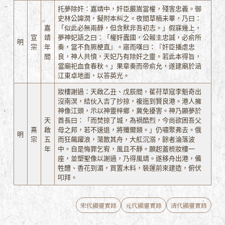
托夢除奸：嘉靖中，奸臣嚴嵩當權，殘害忠義。御
史林公諱潤，擬附本糾之。夜間草槁未畢，乃曰：
嘉
「似此必無兩靜，但含默非吾初志。」假寐幾上，
宣
靖
夢神妃語之曰：「權奸蠹國，公報主忠誠，必俞所
明
宗
年
奏，當不負厥梗直』。寤而嘆曰：『奸臣播虐忠
間
良，神人共憤，天妃乃有除奸之靈。若此本得旨，
當廟祀血食春秋。」果章奏而帝俞允，遂建廟於涵
江東卓地面，以答英光。
妝樓謝過：天啟乙丑、戊辰間，萑苻草寇李魁奇出
沒南溟，結伙入吉了抄掠，複迤到賢良港。港人擁
神像江頭，示以神靈梓鄉，冀免擾害。神乃顯夢於
天
酋長曰：「而焚掠了城，為禍酷烈，今尚欲困吾父
熹
啟
母之邦，若不速退，將殲爾類。」仍嘯聚弗去。俄
明
宗
五
而狂飆躍浪，蕩散其舟，大舡沉溺，餘者淪落波
年
中。自是悔罪乞宥，風且不靜。願起蓋梳妝樓一
座，並塑聖像以謝過，乃得風靖。遂移舟出港，備
牲醴、香花到湄，買置木料，裝運前來建造，俯伏
叩拜。
宋代顯靈實錄
元代顯靈實錄
清代顯靈實錄