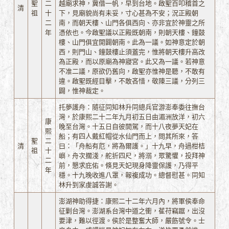
聖
二
越廟求神，冀借一帆，早到台地。啟聖百叩稽首之
清
祖
十
下，見廟貌尚有未妥，寸心甚為不安；況正殿朝
二
南，而朝天樓、山門各俱西向、亦非宜於神靈之所
年
憑依也。今啟聖議以正殿既朝南，則朝天樓、鐘鼓
樓、山門俱宜開闢朝南。此為一議。如神意定於朝
西，則門山、鐘鼓樓止須蓋完，惟將朝天樓升高改
為正殿，而以原廟為神寢宮。此又為一議。若神意
不准二議，原欲仍舊向，啟聖亦惟神是聽，不敢有
違。啟聖既經目擊，不敢吝惜，敬陳三議，分列三
闢，惟神裁定。
托夢護舟：隨征同知林升同總兵官游澎奉委往撫台
灣，於康熙二十二年九月初五日由湄洲放洋，初六
康
晚至台灣。十五日自彼開駕，而十八夜夢天妃在
熙
船；有四人戴紅帽從水仙門而上，問其所來，答
聖
二
清
曰：「舟船有厄，將為爾護。」十九早，舟過柑桔
祖
十
嶼，舟次擱淺，舵折四尺，將溺，眾驚懼，投拜神
二
前，懇求庇佑。倏見天妃現身降靈保護，乃得平
年
穩。十九晚收進八罩，報複成功。總督慰甚。同知
林升到家虔誠答謝。
澎湖神助得捷：康熙二十二年六月內，將軍侯奉命
征剿台灣。澎湖系台灣中道之衝，萑苻竊踞，出沒
要津，難以徑渡。侯於是整奮大師，嚴飭號令。士