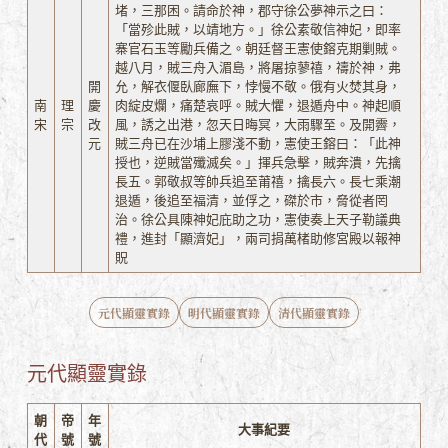
堵，三那困。請命於神，郡守徐公夢神示之曰：
「當殄此賊，以靖地方。」徐公素敬信神妃，即率
寨官石玉等勵兵備之。朝廷督王憲使鎔克期剿賊。
越八月，賊三舟入湄島，將屠掠蓼禧，禱於神，弗
開
允，解衣偃臥廊廡下，悖慢不敬。俄有火焚其身，
南
理
慶
肉綻皮爛，痛楚哀呼。賊大懼，退遁舟中。神起順
宋
宗
改
風，誘之出港，忽天日晦冥，大雨驟至。及開霽，
元
賊三舟已在沙埔上膠淺不動，憲使王鎔曰：「此神
授也，逆賊當殲滅矣。」揮兵急擊，賊奔潰，先擒
長五。郭敬叔等帥兵追至莆禧，擒長六。長七乘潮
退遁，後追至福清，並俘之，磔於市，脅從者罔
治。徐公具陳神妃庇助之功，憲使奏上天子勒議典
禮，進封「顯濟妃」，兩司捐萬楮助修宮殿以報神
貺
元代顯靈實錄
明代顯靈實錄
清代顯靈實錄
元代顯靈實錄
朝
帝
年
大事紀要
代
號
號