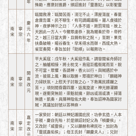
年
殊勛，應褒封進爵，頒詔進封「靈惠妃」以彰聖靈
甌閩救潦：甌閩苦雨，滂沱不止，漂屋蕩崖，春夏
倉廩告匱，民不聊生，有司請蠲議賑。莆人虔禱於
慶
神，夜夢神示之曰：「人多不道，厥罰常陰，故上
南
寧
元
天困此一方人。今爾眾虔恭，我為爾奏於帝，帝矜
宋
宗
六
之，越三日當大霽，且錫有秋之貺。」至期，果見
年
扶桑破曉，暘谷春生，早禾得水而桀，西成大熟。
省官奏聞，奉旨加封「助順」以報厥功。
平大奚寇：戊午秋，大奚寇作亂，調發閩省舟師討
之，舳艫相接，將士枕戈。島寇巨艦銜尾而至，銳
不可當。眾懼，各請神，香火以行。與賊遇於中
開
流，彼居上風，難以取勝。眾禱於神曰：「願藉神
南
寧
喜
力掃妖氛，上慰天子討叛之心，下救萬民蹂躪之
宋
宗
改
苦。」頃刻間昏霧四塞，返風旋波，神光赫濯顯
元
現。遂衝突無前，渠魁就擒，餘凶或溺或潰，掃蕩
無遺。凱奏，具陳神陰佑大勛，奉旨詔神為國家討
賊，其議加封號以答神庥。
一家榮封：朝廷以神妃護國庇民，功參玄造，人本
嘉
乎親，慶自先貽，於是頒詔封妃父為「楨慶侯」，
南
寧
定
又改封「威靈侯」，又以顯赫有裨民社，加封為
宋
宗
改
「靈感嘉佑侯」；母王氏封「顯慶夫人」；兄封
元