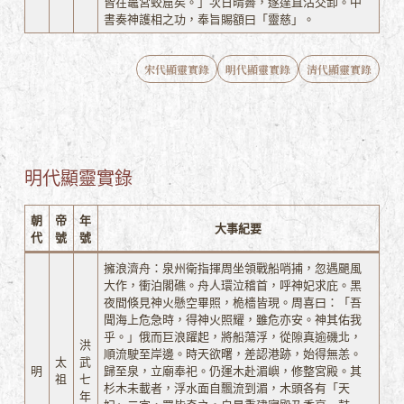
皆在鼉宮蛟窟矣。」次日晴霽，遂達直沽交卸。中
書奏神護相之功，奉旨賜額曰「靈慈」。
宋代顯靈實錄
明代顯靈實錄
清代顯靈實錄
明代顯靈實錄
朝
帝
年
大事紀要
代
號
號
擁浪濟舟：泉州衛指揮周坐領戰船哨捕，忽遇颶風
大作，衝泊閣礁。舟人環泣稽首，呼神妃求庇。黑
夜間倏見神火懸空畢照，桅檣皆現。周喜曰：「吾
聞海上危急時，得神火照耀，雖危亦安。神其佑我
乎。」俄而巨浪躍起，將船蕩浮，從隙真逾磯北，
洪
順流駛至岸邊。時天欲曙，差認港跡，始得無恙。
太
武
明
歸至泉，立廟奉祀。仍運木赴湄嶼，修整宮殿。其
祖
七
杉木未載者，浮水面自飄流到湄，木頭各有「天
年