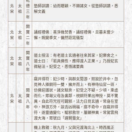
乾
北
太
德
塾師訓讀：幼而聰穎，不類諸女。從塾師訓讀，悉
宋
祖
三
解文義
年
開
北
太
寶
誦經禮佛：喜淨幾焚香，誦經禮佛，旦暮未嘗少
宋
祖
二
懈。婉變季女，儼然窈窕儀型
年
開
道士授法：有老道士玄通者往來其家，妃樂舍之。
北
太
寶
道士曰：「若具佛性，應得渡人正果。」乃授妃玄
宋
祖
八
微秘法。妃受之，悉悟諸要典
年
窺井得符：妃少時，與群女閒游，照妝於井中，忽
見神人捧銅符一雙，擁井而上，有神侍仙官一班，
開
仿佛迎護狀。諸女駭奔，妃受之不疑。少頃，乘虛
北
太
寶
而化。眾報父母及裏鄰，視銅符果出神授，莫不驚
宋
祖
八
異。自此符咒徑可闢邪，法力日見玄通。常身在室
年
中，神游方外，談吉凶禍福，靡不奇中。自窺井得
符，遂靈通變化，驅邪救世，屢顯神異。常駕雲飛
渡大海，眾號曰「通賢靈女」
機上救親：秋九月，父與兄渡海北上。時西風正