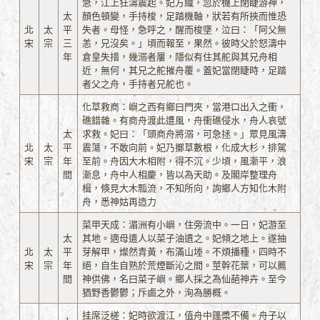
急，江上狂濤震起。妃方織，忽於機上閉睫游神，
太
顏色頓變，手持梭，足踏機軸，狀若有所挾而惟恐
北
太
平
失者。母怪，急呼之，醒而梭墜，泣曰：「阿父無
宋
宗
三
恙，兄沒矣。」頃而報至，果然。彼時父於怒濤中
年
倉皇失措，幾溺者屢，隱似有住其舵與其兄舟相
近，無何，其兄之舵摧舟覆。蓋妃當閉睫時，足踏
者父之舟，手持者兄舵也。
化草救商：嶼之西有鄉曰門夾，當港口出入之衝，
礁錯雜。有商舟渡此遭風，舟衝礁侵水，舟人哀號
太
求救。妃曰：「頭商舟將溺，可急拯。」眾見風濤
北
太
平
震蕩，不敢向前。妃乃擲草數根，化成大杉，排駕
宋
宗
年
至前。舟因大木相附，得不沉。少頃，風漸平，浪
間
漸息，舟中人相慶，皆以為天助。及閣岸整理舟
楫，倏見大木瓢流，不知所向，詢鄉人方知化木附
舟，悉神姑再造力
菜甲天成：湄洲有小嶼，住旁流中。一日，妃游至
太
其地。適母遣人以菜子油遺之。妃傾之地上。遂抽
北
太
平
芽解甲，燦然青黃，布滿山堘。不煩播種，四時不
宋
宗
年
絕，自生自熟於荒煙斷沁之間。莖幹花葉，可以薦
間
神供佛，名曰菜子嶼。鄉人採之為仙葩神卉。至今
猶野香鬱鬱；斥鹵之外，洵為勝概。
挂席泛槎：妃時欲渡江，值舟中篷槳不備。舟子以