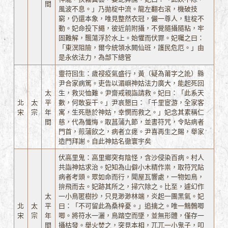
間
風波不息。」乃拋椗中流。龍左翻右滾，機破技
窮，仍還本象，唯見整然衣冠，儼一尊人，駐椗不
動。妃命投下繩，彼近前附攝，不覺隨攝隨粘，牢
固難解，飄蕩浮於水上。始懼而伏罪。妃囑之曰：
「東溟阻險，爾今統領水闕仙班，護民危厄。」由
是永依法力，為部下總管
靈符回生：歲祲疫氣盛行，黃（疑為莆字之訛）縣
尹合家病篤。吏告以湄嶼神姑法力廣大，能起死回
太
生，救災恤難。尹齋戒親詣請救。妃曰：「此系天
北
太
平
數，何敢妄干。」尹哀懇曰：「千里宦游，全家客
宋
宗
年
寓，生死懸於神姑，幸憫而救之。」妃念其素稱仁
間
慈，代為懺悔。取菖蒲九節，並書符咒，令貼病者
門首，煎蒲飲之，病者立瘥。尹喜再生之賜，舉家
造門拜謝。自此神姑名徹寰宇矣
伏高里鬼：高里鄉突有陰怪，含沙侵染百病。村人
共詣神姑求治。妃知為山僻小木精作祟，取符咒貼
病者考頭。眾如命而行，聞屋瓦響處，一物如鳥，
拚飛而去。妃跡其所之，掃穴除之。比至，遽幻作
太
一小鳥匿樹抄，只見渺渺林端，炎起一團黑氣。妃
北
太
平
曰：「不可留此為桑梓憂。」追擒之。唯一鷦鷯唧
宋
宗
年
唧。將符水一灑，鳥踏空而墜，並無形體，僅存一
間
攝枯發。舉火焚之，突見本相，兀兀一小鬼子，叩