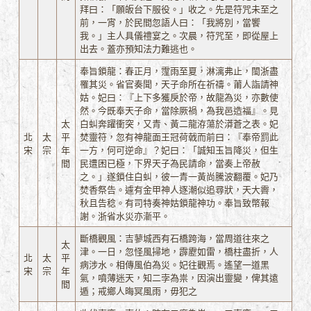
拜曰：「願皈台下服役。」收之。先是符咒未至之
前，一宵，於民間忽語人曰：「我將別，當饗
我。」主人具儀禮宴之。次晨，符咒至，即從屋上
出去。蓋亦預知法力難逃也。
奉旨鎖龍：春正月，霪雨至夏，淋漓弗止，閩浙盡
罹其災。省官奏聞，天子命所在祈禱。莆人詣請神
姑。妃曰：『上下多獲戾於帝，故龍為災，亦數使
然。今既奉天子命，當除厥禍，為我邑造福』。見
太
白虯奔躍衝突，又青、黃二龍洊蕩於漭蒼之表。妃
北
太
平
焚靈符，忽有神龍面王冠荷戟而前曰：『奉帝罰此
宋
宗
年
一方，何可逆命』？妃曰：「誠知玉旨降災，但生
間
民遭困已極，下界天子為民請命，當奏上帝赦
之。」遂鎖住白虯，彼一青一黃尚騰波翻覆。妃乃
焚香祭告。遽有金甲神人逐潮似追尋狀，天大霽，
秋且告稔。有司特奏神姑鎖龍神功。奉旨致幣報
謝。浙省水災亦漸平。
斷橋觀風：吉蓼城西有石橋跨海，當周道往來之
太
津。一日，忽怪風掃地，霹靂如雷，橋柱盡折，人
北
太
平
病涉水。相傳風伯為災。妃往觀焉。遙望一道黑
宋
宗
年
氣，噴薄迷天，知二孛為祟，因演出靈變，俾其遠
間
遁；戒鄉人晦冥風雨，毋犯之