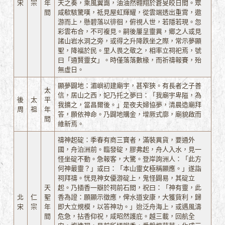
宋
宗
年
天之奏，乘風翼靄，油油然翱翔於蒼旻皎日間。眾
間
咸欷駭驚嘆，祗見屋虹輝耀，從雲端透出重霄，遨
游而上，懸碧落以徘徊，俯視人世，若隱若現。忽
彩雲布合，不可複見。嗣後屢呈靈異，鄉之人或見
諸山岩水洞之旁，或得之升降跌坐之際，常示夢顯
聖，降福於民。里人畏之敬之，相率立祠祀焉，號
曰「通賢靈女」。時僅落落數椽，而祈禱報賽，殆
無虛日。
顯夢闢地：湄嶼初建廟宇，甚窄狹。有長者之子善
太
信，居山之西，妃乃托之夢曰：「我廟宇卑隘，為
後
太
平
我擴之，當昌爾後。」是夜夫婦協夢，清晨造廟拜
周
祖
年
答，願依神命。乃闢地購金，增厥式廓，廟貌啟而
間
維新焉。
禱神起碇：季春有商三寶者，滿裝異貨，要通外
國，舟泊洲前。臨發碇，膠弗起，舟人入水，見一
怪坐碇不動。急報客，大驚。登岸詢洲人：「此方
何神最靈？」或曰：「本山靈女極稱顯應。」遂詣
祠拜禱。恍見神女優游碇上，鬼怪闢易，其碇立
天
起。乃插香一瓣於祠前石間，祝曰：「神有靈，此
北
仁
聖
香為證：願顯示徵應，俾水道安康，大獲貲利，歸
宋
宗
年
即大立規模，以答神功。」迨泛舟海上，或遇風濤
間
危急，拈香仰祝，咸昭然護庇。越三載，回航全