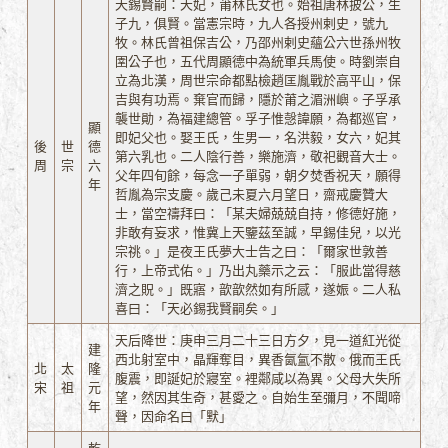
天錫賢嗣：天妃，莆林氏女也。始祖唐林披公，生
子九，俱賢。當憲宗時，九人各授州剌史，號九
牧。林氏曾祖保吉公，乃邵州剌史蘊公六世孫州牧
圉公子也，五代周顯德中為統軍兵馬使。時劉崇自
立為北漢，周世宗命都點檢趙匡胤戰於高平山，保
吉與有功焉。棄官而歸，隱於莆之湄洲嶼。子孚承
襲世勛，為福建總管。孚子惟愨諱願，為都巡官，
顯
即妃父也。娶王氏，生男一，名洪毅，女六，妃其
後
世
德
第六乳也。二人陰行善，樂施濟，敬祀觀音大士。
周
宗
六
父年四旬餘，每念一子單弱，朝夕焚香祝天，願得
年
哲胤為宗支慶。歲己未夏六月望日，齋戒慶贊大
士，當空禱拜曰：「某夫婦兢兢自持，修德好施，
非敢有妄求，惟冀上天鑒茲至誠，早錫佳兒，以光
宗祧。」是夜王氏夢大士告之曰：「爾家世敦善
行，上帝式佑。」乃出丸藥示之云：「服此當得慈
濟之貺。」既寤，歆歆然如有所感，遂娠。二人私
喜曰：「天必錫我賢嗣矣。」
天后降世：庚申三月二十三日方夕，見一道紅光從
建
西北射室中，晶輝奪目，異香氤氳不散。俄而王氏
北
太
隆
腹震，即誕妃於寢室。裡鄰咸以為異。父母大失所
宋
祖
元
望，然因其生奇，甚愛之。自始生至彌月，不聞啼
年
聲，因命名曰「默」