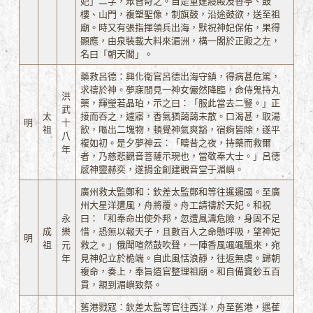
妃」二字，眾皆奇之。自是重建寢殿及香亭、鼓
樓、山門，複塑聖像，制旗鼓，沿途鼓欲，送至祖
廟。時又有張指揮領兵出海，默祝神妃保佑，果得
顯應，由泉裝載大料來湄洲，構一閣於正殿之左，
名曰「朝天閣」。
藥救呂德：興化衛官呂德出海守鎮，得病甚危篤，
求禱於神。夢寐間見一神女儼然降臨，命侍鬼持丸
洪
藥，輝瑩若晶珀，示之曰：「服此當去二豎。」正
武
太
接而吞之，遽寤，香氣猶藹藹未散。口渴甚，取湯
明
十
祖
飲，嘔出二塊物，頓覺神氣爽豁，宿痾皆除，遂平
八
複如初。是夕夢神云：「疇昔之夜，持藥而救爾
年
者，乃慈悲觀音菩薩示現也，當敬奉大士。」呂德
感神靈赫奕，遂捐金創建觀音堂于湄嶼。
廣州救太監鄭和：欽差太監鄭和等往暹邏國。至廣
州大星洋遭風，舟將覆。舟工請禱於天妃。和祝
永
曰：「和奉命出使外邦，忽遭風濤危險，身固不足
成
樂
惜，恐無以報天子，且數百人之命懸呼吸，望神妃
明
祖
元
救之。」俄聞喧然鼓吹聲，一陣香風颯颯飄來，宛
年
見神妃立於桅端。自此風恬浪靜，往返無虞。歸朝
複命，奏上，奉旨遣官整理祖廟。和自備寶鈔五百
貫，親到湄嶼致祭。
舊港戮寇：欽差太監等官往西洋，舟至舊港，遇萑