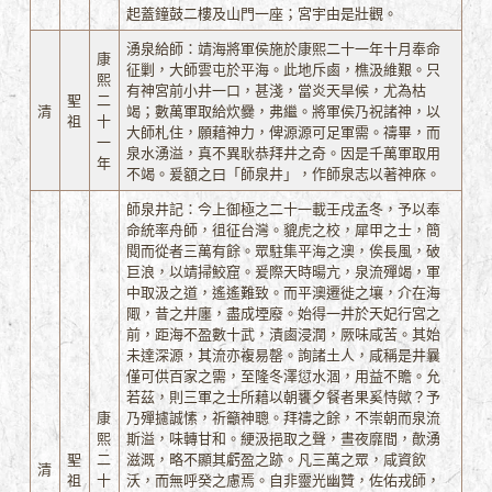
起蓋鐘鼓二樓及山門一座；宮宇由是壯觀。
湧泉給師：靖海將軍侯施於康熙二十一年十月奉命
康
征剿，大師雲屯於平海。此地斥鹵，樵汲維艱。只
熙
有神宮前小井一口，甚淺，當炎天旱候，尤為枯
聖
二
清
竭；數萬軍取給炊爨，弗繼。將軍侯乃祝諸神，以
祖
十
大師札住，願藉神力，俾源源可足軍需。禱畢，而
一
泉水湧溢，真不異耿恭拜井之奇。因是千萬軍取用
年
不竭。爰額之曰「師泉井」，作師泉志以著神庥。
師泉井記：今上御極之二十一載壬戌孟冬，予以奉
命統率舟師，徂征台灣。貔虎之校，犀甲之士，簡
閱而從者三萬有餘。眾駐集平海之澳，俟長風，破
巨浪，以靖掃鮫窟。爰際天時暘亢，泉流殫竭，軍
中取汲之道，遙遙難致。而平澳遷徙之壤，介在海
陬，昔之井廛，盡成堙廢。始得一井於天妃行宮之
前，距海不盈數十武，漬鹵浸潤，厥味咸苦。其始
未達深源，其流亦複易罄。詢諸土人，咸稱是井曩
僅可供百家之需，至隆冬澤愆水涸，用益不贍。允
若茲，則三軍之士所藉以朝饔夕餐者果奚恃歟？予
康
乃殫攄誠愫，祈籲神聰。拜禱之餘，不崇朝而泉流
熙
斯溢，味轉甘和。綆汲挹取之聲，晝夜靡間，歕湧
聖
二
滋溉，略不顯其虧盈之跡。凡三萬之眾，咸資飲
清
祖
十
沃，而無呼癸之慮焉。自非靈光幽贊，佐佑戎師，