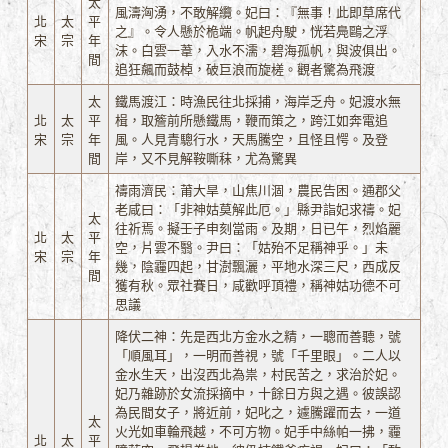
太
風濤洶湧，不敢解纜。妃曰：『無事！此即草席代
北
太
平
之』。令人懸於桅端。帆起舟駛，恍若鳧鷗之浮
宋
宗
年
沫。白雲一葦，入水不濡，碧海孤帆，與波俱出。
間
追狂飆而鼓棹，破巨浪而旋槎。觀者驚為飛渡
太
鐵馬渡江：時漁民往北採捕，海岸乏舟。妃渡水無
北
太
平
楫，取簷前所懸鐵馬，鞭而策之，跨江如奔電追
宋
宗
年
風。人見青驄行水，天馬騰空，且怪且愕。及登
間
岸，又不見解鞍嘶秣，尤為驚異
禱雨濟民：莆大旱，山焦川涸，農民告困。通郡父
老咸曰：「非神姑莫解此厄。」縣尹詣妃求禱。妃
太
往祈焉。擬壬子申刻當雨。及期，日已午，烈焰麗
北
太
平
空，片雲不翳。尹曰：「姑殆不足稱神乎。」未
宋
宗
年
幾，陰霾四起，甘澍飄灑，平地水深三尺，西成反
間
獲有秋。眾社賽日，咸歡呼頂禮，稱神姑功德不可
思議
降伏二神：先是西北方金水之精，一聰而善聽，號
「順風耳」，一明而善視，號「千里眼」。二人以
金水生天，出沒西北為祟，村民苦之，求治於妃。
妃乃雜跡於女流採摘中，十餘日方與之遇。彼誤認
為民間女子，將近前，妃叱之，遽騰躍而去，一道
太
火光如車輪飛越，不可方物。妃手中絲帕一拂，霾
北
太
平