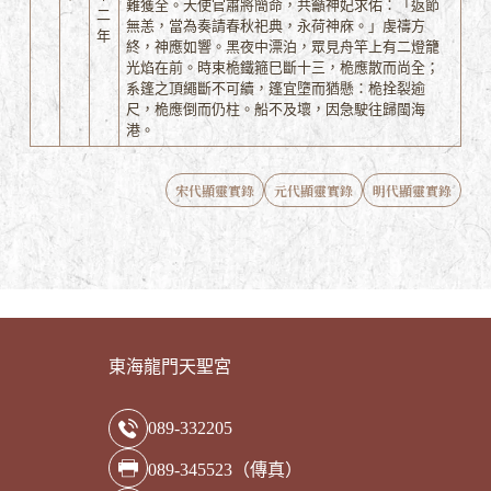
難獲全。天使官肅將簡命，共籲神妃求佑：「返節
二
無恙，當為奏請春秋祀典，永荷神庥。」虔禱方
年
終，神應如響。黑夜中漂泊，眾見舟竿上有二燈籠
光焰在前。時束桅鐵箍巳斷十三，桅應散而尚全；
系篷之頂繩斷不可續，篷宜墮而猶懸：桅拴裂逾
尺，桅應倒而仍柱。船不及壞，因急駛往歸閩海
港。
宋代顯靈實錄
元代顯靈實錄
明代顯靈實錄
東海龍門天聖宮
089-332205
089-345523（傳真）