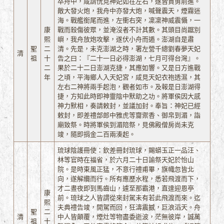
卒舟中，咸謂恍見神妃如在左右，遂皆賈勇前進。
敵大發火炮，我舟中亦發大炮，喊聲震天，煙霧迷
海。戰艦銜尾而進，左衝右突，凜凜神威震懾，一
康
戰而殺傷彼眾，並淹沒者不計其數。其頭目尚踞別
熙
嶼，我舟放炮攻擊，遂伏小舟而遁。澎湖自是肅
聖
二
清。先是，未克澎湖之時，署左營千總劉春夢天妃
清
祖
十
告之曰：『二十一日必得澎湖，七月可得台灣』。
二
果於二十二日澎湖克捷，其應如響。又是日方進戰
年
之頃，平海鄉人入天妃宮，咸見天妃衣袍透濕，其
左右二神將兩手起泡，觀者如市。及報是日澎湖得
捷，方知此時即神靈陰中默助之功。將軍侯因大感
神力默相，奏請敕封，並議加封。奉旨：神妃已經
敕封，即差禮部郎中雅虎等齎禦香、御帛到湄，詣
廟致祭。時將軍侯到湄陪祭，見佛殿僧房尚未克
竣，隨即捐金二百兩湊起。
琉球陰護冊使：欽差冊封琉球，賜蟒玉正一品汪、
林等官時在福省，於六月二十日諭祭天妃於怡山
院。是時東風正猛，不意行禮甫畢，旗幟忽皆北
向，遂解纜而行。所有應歷水程，悉若飛渡而下，
才二晝夜即到馬齒山，遽至那霸港，直達迎恩亭
康
前。琉球之人皆謂從來封駕未有若此飛渡而來。迄
熙
夫典禮告竣，開駕而回，狂濤震撼，巨浪滔天。舟
聖
二
清
中人皆顛覆，煙灶等物盡委逝波，茫無彼岸，誠萬
祖
十