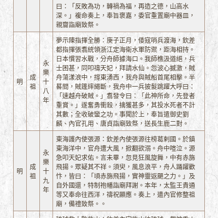
曰：「反敗為功，轉禍為福，再造之德，山高水
深。」複命奏上，奉旨褒嘉，委官重置廟中器皿，
親齎詣廟致祭。
夢示陳指揮全勝：庚子正月，倭寇哨兵渡海，欽差
都指揮張翥統領浙江定海衛水軍防禦，距海相持。
日本慣習水戰，分舟師據海口。我師樵汲道絕，兵
永
士困甚，同叩禱天妃，拜請水仙。忽波心撼激，賊
樂
成
舟蕩漾浪中，撐東湧西，我舟與賊船首尾相擊。半
明
十
祖
晷間，賊篷繂繩斷，我舟中一兵披髮跳躍大呼曰：
八
「速越舟破賊。」翥發令曰：「此神所命，先登者
年
重賞。」遂奮勇衝殺，擒獲甚多，其投水死者不計
其數；全收破蠻之功。事聞於上，奉旨遣御史劉
麟、內官孔用、唐貞詣廟致祭，送長生鹿二對。
東海護內使張源：欽差內使張源往榜葛剌國。於鎮
東海洋中，官舟遭大風，掀翻欲溺。舟中喧泣。源
永
急叩天妃求佑。言未畢，忽見狂風旋舞，中有赤旆
樂
成
飛揚。眾疑其不祥。須臾，風息浪平，舟人踊躍歡
明
十
祖
忭，皆曰：「頃赤旆飛揚，實神靈返颶之力。」及
九
自外國還，特制袍幡詣廟拜謝。本年，太監王貴通
年
等又奉命往西洋，禱祝顯應。奏上，遣內官修整祖
廟，備禮致祭。。