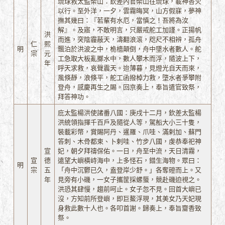
琉球救太監柴山：欽差內官柴山往琉球，載神香火
以行。至外洋，一夕，雲霧晦冥，山方假寐，夢神
撫其幾曰：『若輩有水厄，當慎之！吾將為汝
解』。及寤，不敢明言，只嚴戒舵工加謹。正揚帆
洪
而進，突陰霾蔽天，濤翻浪滾，咫尺不相辨，孤舟
仁
熙
明
飄泊於洪波之中，桅檣顛倒，舟中墜水者數人。舵
宗
元
工急取大板亂擲水中，數人攀木而浮，隨波上下，
年
呼天求救，哀聲震天。迨薄暮，見燈光自天而來，
風倏靜，浪倏平，舵工函撥棹力救，墮水者爭攀附
登舟，感慶再生之賜。回京奏上，奉旨遣官致祭，
拜答神功。
庇太監楊洪使諸番八國：庚戌十二月，欽差太監楊
洪統領指揮千百戶及隨從人等，駕船大小三十隻，
裝載彩幣，賞賜阿丹、暹羅、爪哇、滿剌加、蘇門
答刺、木骨都束、卜剌哇、竹步八國，虔恭奉祀神
宣
妃，朝夕拜禱保佑。一日，舟至中流，天日清霧，
宣
德
遠望大嶼橫峙海中，上多怪石，錯生海物。眾曰：
明
宗
五
「舟中沉鬱已久，盍登岸少舒。」各奪磴而上。又
年
見旁有小磯，一女子攜筐採螺蜃，競赴磯迫視之。
洪恐其肆慢，趨前呵止。女子忽不見。回首大嶼已
沒，方知前所登嶼，即巨鰲浮現，其美女乃天妃現
身救此數十人也。各叩首謝。歸奏上，奉旨齎香致
祭。