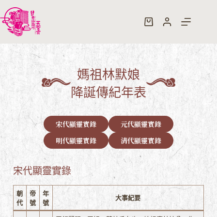
跳
至
購
主
物
要
車
內
容
媽祖林默娘
降誕傳紀年表
宋代顯靈實錄
元代顯靈實錄
明代顯靈實錄
清代顯靈實錄
宋代顯靈實錄
朝
帝
年
大事紀要
代
號
號