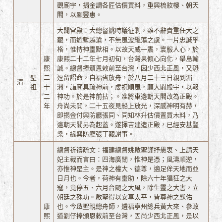
觀廟宇，捐金調各匠估價買料，重興梳妝樓、朝天
閣，以顯靈惠。
大闢宮殿：大總督姚時議征剿，雖不辭責重任大之
艱，而逾塹越滄，不無風波飄蕩之慮。一片忠誠孚
格，惟恃神靈默相。以故天威一震，寰服人心，於
康
康熙二十二年七月初旬，台灣果傾心向化，舉島輸
熙
誠。總督捧頒恩敕前至台灣，因少西北正風，又恐
聖
二
逗留詔命，自福省放舟，於八月二十三日親到湄
清
祖
十
洲，詣廟具疏神前，虔祝順風，願大闢殿宇，以報
二
神功。於是神前拈；。准將東邊朝天閣改為正殿。
年
舟尚未開，二十五夜見船上放光，深感神明有赫，
即捐金付興防廳張同、同知林升估價置買木料，乃
邊朝天閣另為起蓋。遂擇吉建造正殿，已經安基豎
梁，緣興防廳張丁艱謝事。
總督祈禱疏文：福建總督姚啟聖謹抒愚衷、上請天
妃主裁而言曰：四海廣闊，惟神是憑；風濤順逆，
亦惟神是主。是神之權大、德尊，適足侔天地而並
日月也。今者，荷神有靈助，除六十年猖狂之大
寇，竟停五、六月台颶之大風，除生靈之大害，立
朝廷之殊功。啟聖得以安享太平，皆尊神之默佑
康
也。今啟聖親總舟師，遴福寧州總兵黃大來、參政
熙
道劉仔捧頒恩敕前至台灣，因尚少西北正風，是以