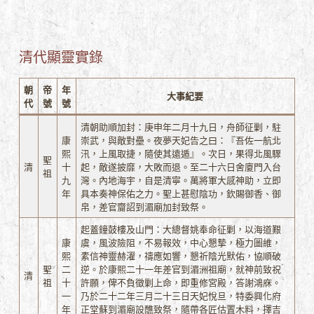
清代顯靈實錄
朝
帝
年
大事紀要
代
號
號
清朝助順加封：庚申年二月十九日，舟師征剿，駐
康
崇武，與敵對壘。夜夢天妃告之曰：『吾佐一航北
熙
汛，上風取捷，隨使其遠遁』。次日，果得北風驟
聖
清
十
起，敵遂披靡，大敗而退。至二十六日舍廈門入台
祖
九
灣。內地海宇，自是清寧。萬將軍大感神助，立即
年
具本奏神保佑之力。聖上甚慰陰功，欽賜御香、御
帛，差官齎詔到湄廟加封致祭。
起蓋鐘鼓樓及山門：大總督姚奉命征剿，以海道艱
康
虞，風波險阻，不易報效，中心懇摯，極力圖維，
熙
素信神靈赫濯，禱應如響，懇祈陰光默佑，協順破
聖
二
逆。於康熙二十一年差官到湄洲祖廟，就神前致祝
清
祖
十
許願，俾不負徵剿上命，即重修宮殿，答謝鴻庥。
一
乃於二十二年三月二十三日天妃悅旦，特委興化府
年
正堂蘇到湄廟設醮致祭，隨帶各匠估置木料，擇吉