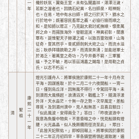
一
殲殄妖氛，翼衛王室，未有弘闡嘉祥，湛澤汪濊，
年
若斯之渥者也。因鐫石紀異，名曰師泉，昭神貺
也。在易，地中有水曰師。師之行於天下，猶水之
行於地中；既著容民畜眾之義，必協行險而順之
和。是知師以眾正，乃克副大君討貳撫順、懷柔萬
邦之命。而揚旌海外，發軔涯涘，神異初彰，闓惠
覃布，誕惟聖天子赫濯之威，以致百靈效順，山海
征奇，亶其然乎。昔貳師劍刺大宛之山，而流水溢
出；耿恭拜禱䟽勒之井，而清泉奔湧；並能拯軍士
於渴乏，著萬里之奇功。乃今井養不窮，三軍獲
福，予之不敏，曷以答茲鴻嘉之賜哉！是用勒之貞
氏，以志不朽云。
燈光引護舟人：將軍侯施於康熙二十一年十月舟次
平海。因謀進取，於十二月二十六夜開船。一宵一
日，僅到烏丘洋，因無風不得行，令駕回平海。未
到澳而大風倏起，浪湧滔天，戰艦上下，隨濤浮漾
康
外洋，天水淼茫，十無一存之勢。次早風定，差船
熙
尋覓。及到湄州澳中，見人船無恙。且喜且駭曰：
聖
二
清
「似此風波，安得兩全？」答曰：「昨夜波浪中，
祖
十
我意為魚腹中物矣。不意昏暗之中，恍見船頭有燈
一
籠，火光晶晶，似人挽厥纜而徑流至此」。眾曰：
年
「此皆天妃默佑。」即棹回報上。將軍侯因於康熙
二十二年正月初四早，率各鎮營將領赴湄致謝，遍