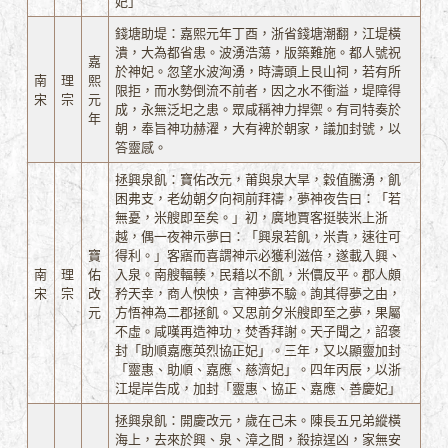
妃」
錢塘助堤：嘉熙元年丁酉，浙省錢塘潮翻，江堤橫
潰，大為都省患。波湧浩蕩，版築難施。都人號祝
嘉
於神妃。忽望水波洶湧，時濤頭上艮山祠，若有所
南
理
熙
限拒，而水勢倒流不前者，因之水不衝溢，堤障得
宋
宗
元
成，永無泛圯之患。眾咸稱神力捍禦。有司特奏於
年
朝，奉旨神功赫濯，大有裨於朝家，議加封號，以
答靈感。
拯興泉飢：寶佑改元，莆與泉大旱，穀值騰湧，飢
困弗支，老幼朝夕向祠前拜禱，夢神夜告曰：「若
無憂，米艘即至矣。」初，廣地賈客挺裝米上浙
越，偶一夜神示夢曰：「興泉若飢，米貴，速往可
寶
得利。」客寤而喜謂神示必獲利滋倍，遂載入興、
南
理
佑
入泉。南艘輻輳，民藉以不飢，米價反平。郡人頗
宋
宗
改
矜天幸，商人怏怏，言神夢不驗。詢其得夢之由，
元
方悟神為二郡拯飢。又思前夕米艘即至之夢，果屬
不虛。咸嘆再造神功，焚香拜謝。天子聞之，詔褒
封「助順嘉應英烈協正妃」。三年，又以顯靈加封
「靈惠、助順、嘉應、慈濟妃」。四年丙辰，以浙
江堤岸告成，加封「靈惠、協正、嘉應、善慶妃」
拯興泉飢：開慶改元，歲在己未。陳長五兄弟縱橫
海上，去來於興、泉、漳之間，殺掠逞凶，家無安