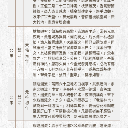
安。複造祠，見前所插瓣香，悉盤根萌芽，化成三
樹。正值三月二十三日神誕，枝葉叢茂，香氣鬱鬱
繽紛。商人奇其感應，捐金創建廟宇，煥乎改觀。
及宋仁宗天聖中，神光屢現，善信者複感靈異，廣
大其地，廊廡益增巍峨
枯楂顯聖：莆海東有高墩，去湄百里許，常有光氣
夜現。漁者疑為異寶，伺而視之，乃水漂一枯楂發
焰，漁人拾置諸家。次晨視之，楂已自還故處。再
天
試複然。當夕托夢於寧海墩鄉人曰：「我湄洲神
北
哲
佑
女，其枯楂實所憑也，宜祀我，當錫爾福。」父老
宋
宗
元
異之，告於制乾李公。公曰：「此神所棲也。吾聞
年
湄有神姑，顯跡久矣。今靈光發見昭格，必為吾鄉
一方福。叩神之庇，其在斯乎。」遂募眾營基建
廟，塑像崇祀，號曰「聖墩」，禱應如響。
銅爐溯流：莆南六十里地名曰楓亭，其溪達海，系
南北通津。戊寅，潮長時，水漂一銅爐，寶色燁
元
然，溯流而至。鄉人觀者如堵，咸嘖嘖稱奇。眾下
北
哲
符
水取而藏之，是夕，楓人同得夢云：「我湄神也，
宋
宗
初
欲為爾一鄉造福。」相傳異其事，爰備香花奉銅爐
年
至錦屏山下，草構數椽祀焉。凡禱祝者無不應驗。
里人林文可感神靈默佑，割田與眾募建以廣之。
銅爐溯流：給事中允迪路公奉命使高麗，道東海，