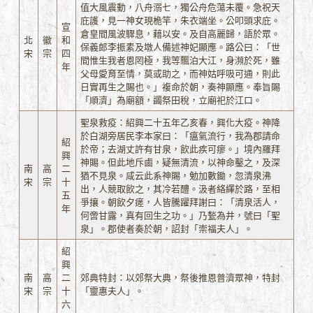
值大風震動，八舟溺七，獨公舟危蕩未覆。急祝天
庇護，見一神女現桅竿，朱衣端坐。公叩頭求庇。
宣
倉皇間風波驟息，藉以安。及自高麗歸，語於眾。
北
徽
和
保義郎李振素及墩人備述神妃顯應。路公曰：「世
宋
宗
四
間惟生我者恩罔極，我等飄泊大江，身瀕於死，雖
年
父母愛育至情，莫或助之，而神姑呼吸可通，則此
日實再生之賜也。」複命於朝，奏神顯應。奉旨賜
「順濟」為廟額，蠲祭田稅，立廟祀於江口。
聖泉救疫：紹興二十五年乙亥春，興化大疫。神降
於白湖旁居民李本家曰：「瘟氣流行，我為郡請命
紹
於帝；去湖丈許有甘泉，飲此疾可瘳。」境內羅拜
興
神賜。但此地斥鹵，疑無清流，以神命鑿之，及深
南
高
二
猶不見泉。咸云此系神賜，勉加數鋤，忽清泉沸
宋
宗
十
出，人競取飲之，其冷若醴。汲者絡繹於路，至相
五
爭攘。朝飲夕瘥，人皆騰躍拜謝曰：「清泉活人，
年
何啻甘露，真有回生之功。」乃甃為井，號曰「聖
泉」。郡使者奏於朝，詔封「崇福夫人」。
紹
興
南
高
二
郊典特封：以郊祭大典，祭後推恩普濟眾神，特封
宋
宗
十
「靈惠夫人」。
六