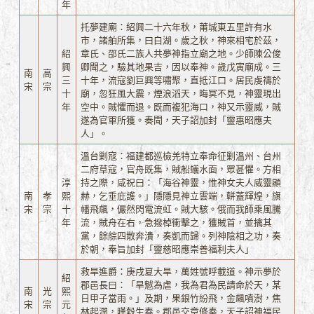
年
托夢建廟：紹興二十六年秋，莆城東五里許有水
市，諸舶所集，曰白湖。歲之秋，神來相宅於茲，
紹
章氏、邵氏二族人共夢神指立廟之地。少師陳公俊
興
卿聞之，驗其地果吉，因以奉神。歲戊寅廟成。三
南
高
三
十年，流寇劉巨興等嘯聚，直抵江口。居民虔禱於
宋
宗
十
廟，忽狂風大震，煙浪滔天，晦冥不見，神靈現出
年
空中。賊懼而退。既而複犯海口，神又示靈威，賊
遂為官軍所獲。奏聞，天子詔加封「靈惠昭應夫
人」。
溫台剿寇：福建都巡檢羌特立奉命征剿溫州、台州
二府草寇，官舟既集，賊船蟻水面，眾甚懼。方相
淳
持之際，咸祝曰：「海谷神靈，惟神女夫人威靈顯
南
孝
熙
赫，乞垂庇護。」隱隱見神立雲端，軿蓋輝煌，旗
宋
宗
十
幡飛飆，儼然閃電流虹。賊大駭。俄而我師乘風騰
年
流，賊舟在右，急撥棹衝擊之，獲賊首，並擒其
黨，餘䑸四散奔潰，奏凱而歸。列神陰相之功，奏
於朝，奉旨加封「靈慈昭應崇善福利夫人」
救旱進爵：庚戌夏大旱，萬姓號呼載道。神示夢於
紹
郡邑長曰：「旱魃為虐，我為君為民請命於天，某
南
光
熙
日甲子當雨。」及期，果銀竹紛飛，金飆噴澍，焦
宋
宗
元
林起潤，暵穀生春。郡邑交章條奏，天子詔神福民