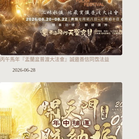
丙午馬年『盂蘭盆普渡大法會』誠邀善信同霑法益
2026-06-28