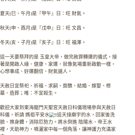
夏天(巳、午月)是『甲午』日：旺 財氣。
秋天(申、酉月)是『戊申』日：旺 文昌。
冬天(亥、子月)是『亥子』日：旺 福澤。
這一天要祭拜的是 玉皇大帝，做完赦罪轉運的儀式，接
著是開啟人緣、健康、家運，就像氣場重新啟動一樣，
心想事成、好運翻倍、財氣逼人。
天赦日宜祭祀、祈福、求嗣、齋醮、結婚、嫁娶、修
墓、造葬；唯：不宜殺生。
歡迎大家到東海龍門天聖宮天赦日科儀現場參與天赦日
科儀，祈請 媽祖平安水
這天接廟宇的水，回家後洗
臉、擦身體，消除厄勢力。將水倒進 陰陽水、帝王水
裡，天助神力，噴灑家中每一個角落，讓神護力充滿家