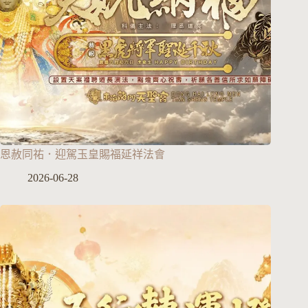
恩赦同祐．迎駕玉皇賜福延祥法會
2026-06-28