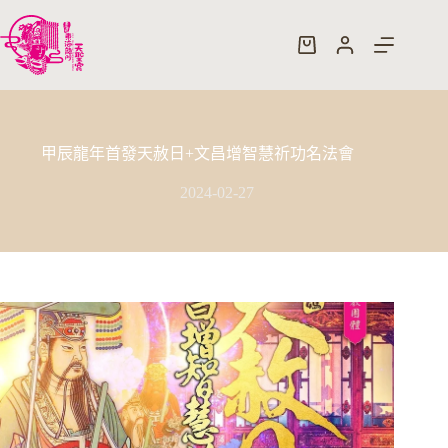
跳
至
購
主
物
要
車
內
容
甲辰龍年首發天赦日+文昌增智慧祈功名法會
2024-02-27