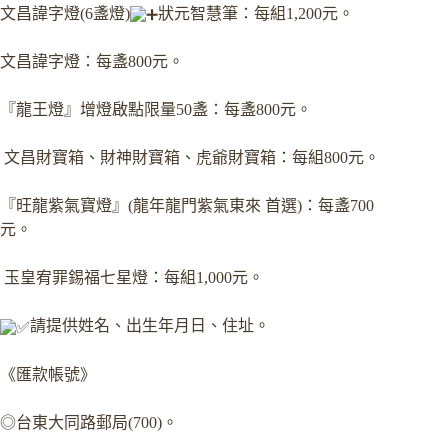
文昌諱字燈(6盞燈)
狀元智慧筆：每組1,200元。
文昌諱字燈：每盞800元。
『龍王燈』增燈啟點限量50盞：每盞800元。
文昌財寶箱、財神財寶箱、虎爺財寶箱：每組800元。
『旺龍紫氣寶燈』(龍年龍門紫氣東來 首選)：每盞700
元。
玉皇宥罪錫福七星燈：每組1,000元。
請提供姓名、出生年月日、住址。
《匯款帳號》
◎台東大同路郵局(700)。