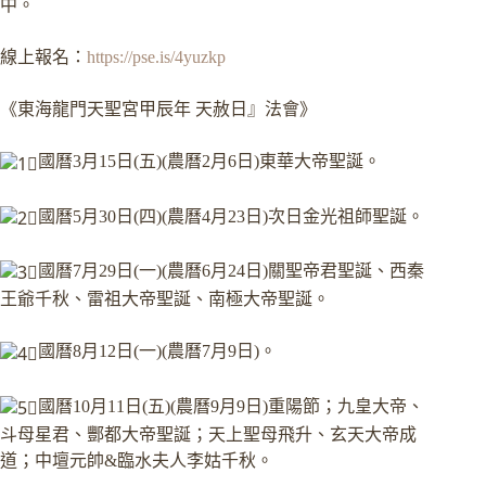
中。
線上報名：
https://pse.is/4yuzkp
《東海龍門天聖宮甲辰年 天赦日』法會》
國曆3月15日(五)(農曆2月6日)東華大帝聖誕。
國曆5月30日(四)(農曆4月23日)次日金光祖師聖誕。
國曆7月29日(一)(農曆6月24日)關聖帝君聖誕、西秦
王爺千秋、雷祖大帝聖誕、南極大帝聖誕。
國曆8月12日(一)(農曆7月9日)。
國曆10月11日(五)(農曆9月9日)重陽節；九皇大帝、
斗母星君、酆都大帝聖誕；天上聖母飛升、玄天大帝成
道；中壇元帥&臨水夫人李姑千秋。