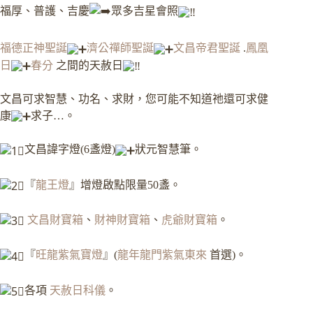
福厚、普護、吉慶
眾多吉星會照
福德正神聖誕
濟公禪師聖誕
文昌帝君聖誕
.
鳳凰
日
春分
之間的天赦日
文昌可求智慧、功名、求財，您可能不知道祂還可求健
康
求子…。
文昌諱字燈(6盞燈)
狀元智慧筆。
『
龍王燈
』增燈啟點限量50盞。
文昌財寶箱
、
財神財寶箱
、
虎爺財寶箱
。
『
旺龍紫氣寶燈
』(
龍年龍門紫氣東來
首選)。
各項
天赦日科儀
。