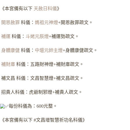
《本宮備有以下
天赦日科儀
》
開恩赦罪
科儀：
媽祖元神燈
+開恩赦罪疏文。
補運
科儀：
斗姥元辰燈
+補運勢疏文。
身體康健
科儀：
中壇元帥主燈
+身體康健疏文。
補財庫
科儀：五路財神燈+補財庫疏文。
補文昌 科儀：文昌智慧燈+補文昌疏文。
招貴人科儀：虎爺制邪燈+補貴人疏文。
每份科儀為：600元整。
《本宮備有以下 #文昌增智慧祈功名科儀》