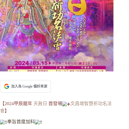
加入為 Google 偏好來源
【2024甲辰龍年
天赦日
首發場
文昌增智慧祈功名法
會
】
奉旨首度加科