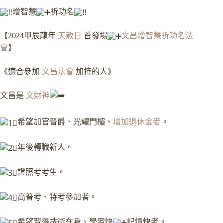
增智慧
祈功名
【2024甲辰龍年
天赦日
首發場
文昌增智慧祈功名法
會
】
《適合參加
文昌法會
加持的人》
文昌是
文財神
希望加官晉爵、光耀門楣、
增加退休金者
。
年後轉職新人。
證照考考生。
高普考、特考參加者。
希望習得技術在身、學習快
記憶快者。