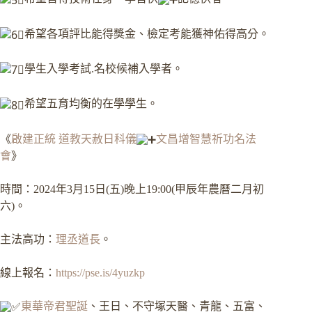
希望各項評比能得獎金、檢定考能獲神佑得高分。
學生入學考試
.名校候補入學者。
希望五育均衡的在學學生。
《
啟建正統
道教天赦日科儀
文昌增智慧祈功名法
會
》
時間：2024年3月15日(五)晚上19:00(甲辰年農曆二月初
六)。
主法高功：
理丞道長
。
線上報名：
https://pse.is/4yuzkp
東華帝君聖誕
、王日、不守塚天醫、青龍、五富、