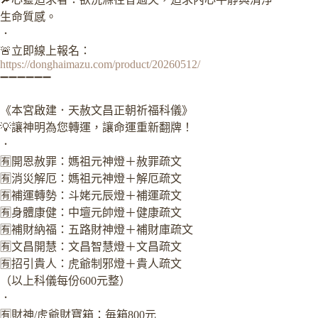
生命質感。
．
🚨立即線上報名：
https://donghaimazu.com/product/20260512/
➖➖➖➖➖➖
《本宮啟建．天赦文昌正朝祈福科儀》
💡讓神明為您轉運，讓命運重新翻牌！
．
🈶開恩赦罪：媽祖元神燈＋赦罪疏文
🈶消災解厄：媽祖元神燈＋解厄疏文
🈶補運轉勢：斗姥元辰燈＋補運疏文
🈶身體康健：中壇元帥燈＋健康疏文
🈶補財納福：五路財神燈＋補財庫疏文
🈶文昌開慧：文昌智慧燈＋文昌疏文
🈶招引貴人：虎爺制邪燈＋貴人疏文
（以上科儀每份600元整）
．
🈶財神/虎爺財寶箱：毎箱800元