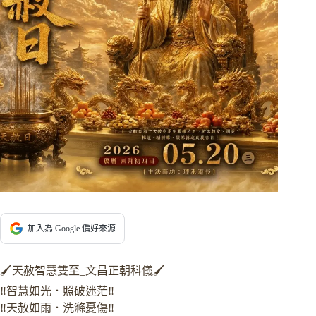
加入為 Google 偏好來源
🖌️天赦智慧雙至_文昌正朝科儀🖌️
‼️智慧如光．照破迷茫‼️
‼️天赦如雨．洗滌憂傷‼️