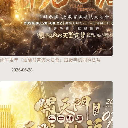
丙午馬年『盂蘭盆普渡大法會』誠邀善信同霑法益
2026-06-28