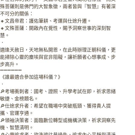
殊菩薩則是佛門的大智象徵，兩者皆與『智慧』有著深
不可分的關係：
🔸文昌帝君：護佑筆耕、考運與仕途升遷。
🔸文殊菩薩：開啟內在覺性，賜予洞察世事的深刻智
慧。
．
適逢天赦日，天地無私開恩，在此時辦理正朝科儀，更
能掃除心靈的塵埃與官非阻礙，讓祈願者心想事成、步
步高升。
➖➖➖➖➖➖
《誰最適合參加這場科儀？》
．
🔎考場衝刺者：國考、證照、升學考試在即，祈求思緒
敏捷、金榜題名。
🔎仕途求升者：希望在職場中突破瓶頸、獲得貴人提
攜、官運亨通。
🔎領袖決策者：面臨數位轉型或機構決策，祈求洞察先
機、智慧清明。
🔎心靈追求者：欲洗滌往昔過失，追求內心平靜與清淨