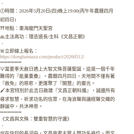
．
🕖時間：2026年5月20日(四)晚上19:00(丙午年農曆四月
初四日)
⛩️地點：東海龍門天聖宮
🙏主法高功：理丞道長/主科《文昌正朝》
．
🚨立即線上報名：
https://donghaimazu.com/product/20260512/
➖➖➖➖➖➖
💡當夏季天赦日遇上大智文殊菩薩聖誕，這是一個千年
難得的『能量重疊』。農曆四月四日，天地間不僅有著
『赦免』的慈悲，更匯聚了『開慧』的靈光。
🖌️本宮特別於此吉日啟建『文昌正朝科儀』，誠邀所有
尋求智慧、祈求功名的信眾，在海浪聲與誦經聲交織的
靜謐中，共沐神恩。
➖➖➖➖➖➖
《文昌與文殊：雙重智慧的守護》
．
💯在信仰的長河中，文昌帝君主管人間功名祿位，而文