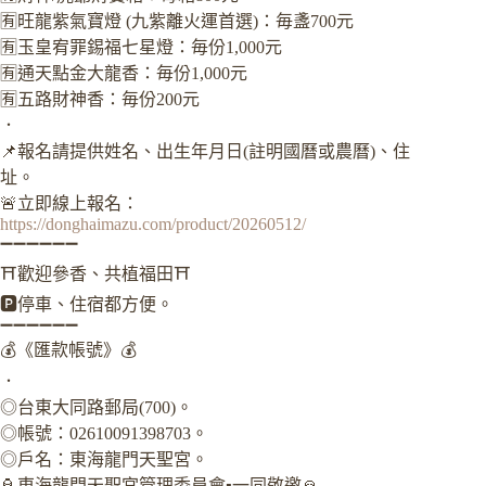
🈶旺龍紫氣寶燈 (九紫離火運首選)：毎盞700元
🈶玉皇宥罪錫福七星燈：毎份1,000元
🈶通天點金大龍香：毎份1,000元
🈶五路財神香：毎份200元
．
📌報名請提供姓名、出生年月日(註明國曆或農曆)、住
址。
🚨立即線上報名：
https://donghaimazu.com/product/20260512/
➖➖➖➖➖➖
⛩️歡迎參香、共植福田⛩️
🅿️停車、住宿都方便。
➖➖➖➖➖➖
💰《匯款帳號》💰
．
◎台東大同路郵局(700)。
◎帳號：02610091398703。
◎戶名：東海龍門天聖宮。
🏮東海龍門天聖宮管理委員會▪️一同敬邀🙏