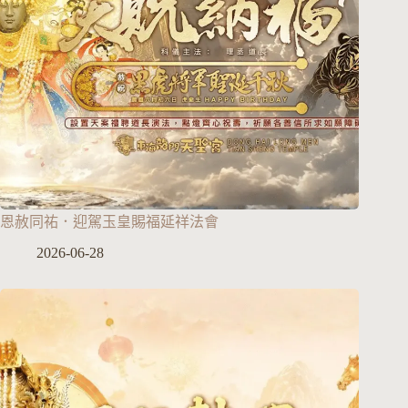
恩赦同祐．迎駕玉皇賜福延祥法會
2026-06-28