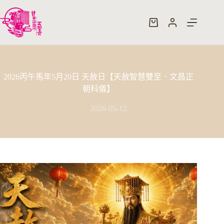
跳
至
購
主
物
要
車
內
容
2026丙午馬年5月20日 天赦日【天赦智慧雙至．文昌正
朝科儀】
2026-05-12