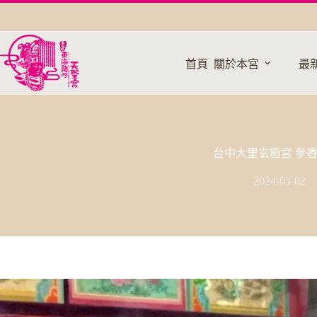
跳
至
主
要
首頁
關於本宮
最
內
容
台中大里玄極宮 參
2024-03-02