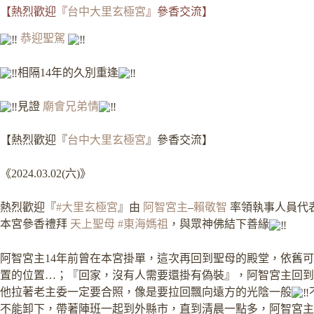
【熱烈歡迎『
台中大里玄極宮
』參香交流】
恭迎聖駕
相隔14年的久別重逢
見證
廟會兄弟情
【熱烈歡迎『
台中大里玄極宮
』參香交流】
《2024.03.02(六)》
熱烈歡迎『
#大里玄極宮
』由
阿智宮主
–
賴敬智
率領執事人員代
本宮參香禮拜
天上聖母
#東海媽祖
，與眾神佛結下善緣
阿智宮主14年前曾在本宮掛單，這次再回到聖母的殿堂，依舊
置的位置…；『回家，沒有人需要還掛有偽裝』，阿智宮主回到
他拉著老主委一定要合照，像是要拉回飄向遠方的光陰一般
不能卸下，帶著陣班一起到外縣市，直到清晨一點多，阿智宮主