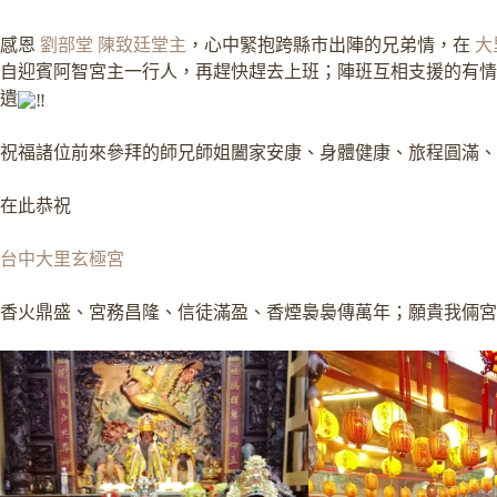
感恩
劉部堂
陳致廷堂主
，心中緊抱跨縣市出陣的兄弟情，在
大
自迎賓阿智宮主一行人，再趕快趕去上班；陣班互相支援的有情
遺
祝福諸位前來參拜的師兄師姐闔家安康、身體健康、旅程圓滿、
在此恭祝
台中大里玄極宮
香火鼎盛、宮務昌隆、信徒滿盈、香煙裊裊傳萬年；願貴我倆宮