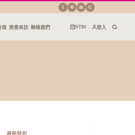
NT$
0
住宿
進香來訪
聯絡我們
登入
購
物
車
最新發布