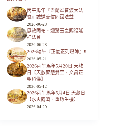
丙午馬年『盂蘭盆普渡大法
會』誠邀善信同霑法益
2026-06-28
恩赦同祐．迎駕玉皇賜福延
祥法會
2026-06-28
2026端午『正氣正列燈陣』‼️
2026-05-21
2026丙午馬年5月20日 天赦
日【天赦智慧雙至．文昌正
朝科儀】
2026-05-12
2026丙午馬年5月4日 天赦日
【水火既濟．重啟生機】
2026-04-20