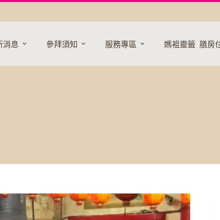
新消息
參拜須知
服務專區
媽袓靈籤
膳房
香