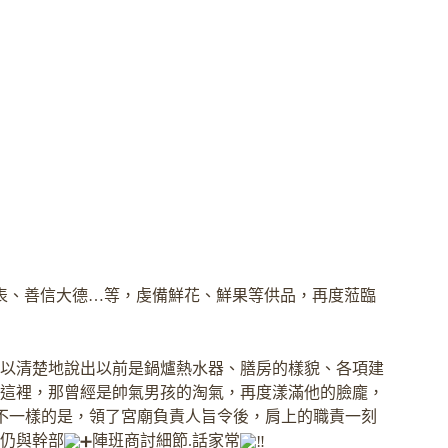
表、善信大德…等，虔備鮮花、鮮果等供品，再度蒞臨
可以清楚地說出以前是鍋爐熱水器、膳房的樣貌、各項建
這裡，那曾經是帥氣男孩的淘氣，再度漾滿他的臉龐，
不一樣的是，領了宮廟負責人旨令後，肩上的職責一刻
仍與幹部
陣班商討細節
.話家常