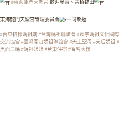
#東海龍門天聖宮
歡迎參香、共植福田
東海龍門天聖宮管理委員會
一同敬邀
#台東指標媽祖廟
#台灣媽祖聯誼會
#寰宇媽祖文化國際
交流協會
#臺灣開山媽祖聯誼會
#天上聖母
#天后媽祖
#
黑面三媽
#媽祖娘娘
#台東住宿
#香客大樓