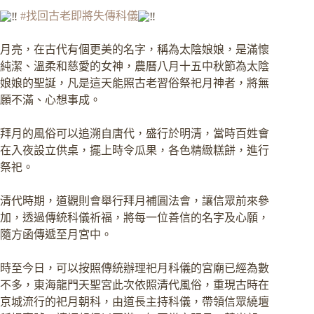
#找回古老即將失傳科儀
月亮，在古代有個更美的名字，稱為太陰娘娘，是滿懷
純潔、溫柔和慈愛的女神，農曆八月十五中秋節為太陰
娘娘的聖誕，凡是這天能照古老習俗祭祀月神者，將無
願不滿、心想事成。
拜月的風俗可以追溯自唐代，盛行於明清，當時百姓會
在入夜設立供桌，擺上時令瓜果，各色精緻糕餅，進行
祭祀。
清代時期，道觀則會舉行拜月補圓法會，讓信眾前來參
加，透過傳統科儀祈福，將每一位善信的名字及心願，
隨方函傳遞至月宮中。
時至今日，可以按照傳統辦理祀月科儀的宮廟已經為數
不多，東海龍門天聖宮此次依照清代風俗，重現古時在
京城流行的祀月朝科，由道長主持科儀，帶領信眾繞壇