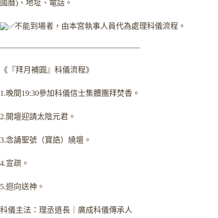
國曆)、地址、電話。
不能到場者，由本宮執事人員代為處理科儀流程。
——————————————————
《『拜月補圓』科儀流程》
1.晚間19:30參加科儀信士集體團拜焚香。
2.開壇迎請太陰元君。
3.念誦聖號（寶誥）繞壇。
4.宣疏。
5.迴向送神。
科儀主法：理丞道長｜廣成科儀傳承人