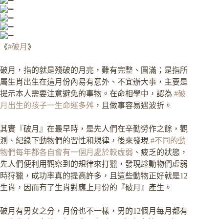
《
#破月
》
破月，指的就是殘破的月亮，難有完整、圓滿；是指所
屬生肖出生在這月份內易有意外、不宜辦大事，主要是
提示本人需要注意避免的事物。在命相學中，認為
#破
月出生的孩子一生命運多舛
，且做事容易遇波折。
其實『破月』在最早時，是先人們在辛勤勞作之餘，觀
測、紀錄下動物們的習性和規律，後來發現
#不同的動
物們每年都各自會有一個月處於較虛弱
、疲乏的狀態，
先人們便利用觀察到的規律來打獵，發現趁動物們虛弱
時狩獵，成功率真的提高許多，且這些動物正好就是12
生肖，因而有了生肖對應上月份的『破月』產生。
破月有男女之分，月份也不一樣，男的12個月每月都有