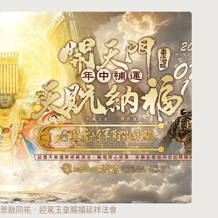
恩赦同祐．迎駕玉皇賜福延祥法會