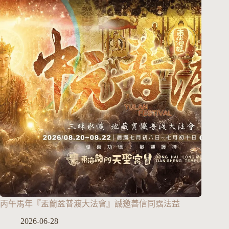
丙午馬年『盂蘭盆普渡大法會』誠邀善信同霑法益
2026-06-28