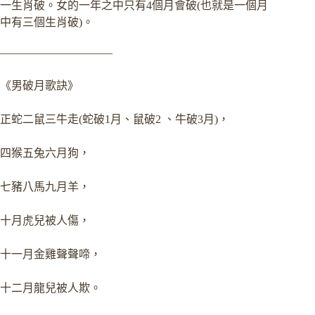
一生肖破。女的一年之中只有4個月會破(也就是一個月
中有三個生肖破)。
——————————
《男破月歌訣》
正蛇二鼠三牛走(蛇破1月、鼠破2 、牛破3月)，
四猴五兔六月狗，
七豬八馬九月羊，
十月虎兒被人傷，
十一月金雞聲聲啼，
十二月龍兒被人欺。