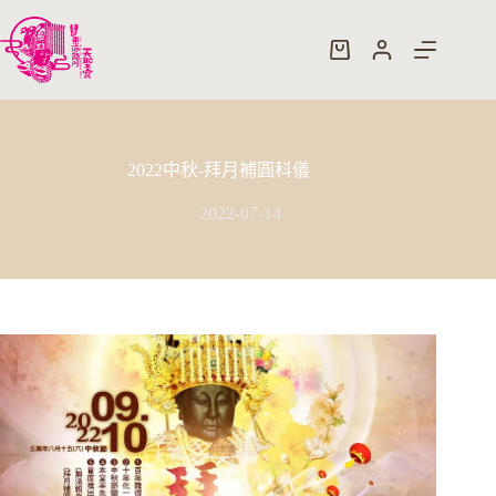
跳
至
購
主
物
要
車
內
容
2022中秋-拜月補圓科儀
2022-07-14