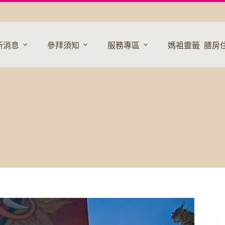
新消息
參拜須知
服務專區
媽袓靈籤
膳房