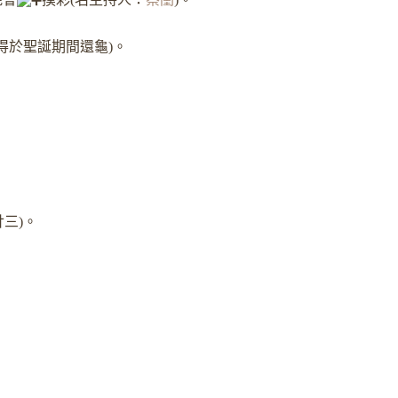
記得於聖誕期間還龜)。
廿三)。