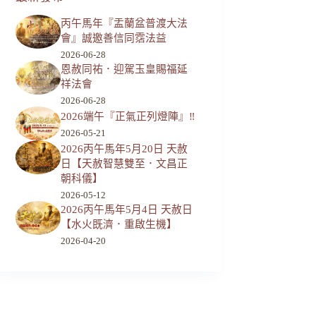
丙午馬年『盂蘭盆普渡大法
會』誠邀善信同霑法益
2026-06-28
恩赦同祐．迎駕玉皇賜福延
祥法會
2026-06-28
2026端午『正氣正列燈陣』‼️
2026-05-21
2026丙午馬年5月20日 天赦
日【天赦智慧雙至．文昌正
朝科儀】
2026-05-12
2026丙午馬年5月4日 天赦日
【水火既濟．重啟生機】
2026-04-20