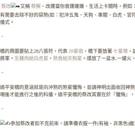
祭改
又稱
祭解
、改運當你衰運連連、生活上卡關時，例如
有需要去除不好的惡煞(如：犯沖五鬼、天狗、車關、白虎、官
儀式。
．
橋的周圍要貼上28八張符，代表
28星宿
，橋下要放著
七星燈
，
將軍。
生豬肉給白虎星
，
熟食給天狗星
。還放了一盆水
.一爐火
．
過平安橋的意涵就是向沖煞的煞星懺悔，並請神明出面收回神煞
場後才能進行之後的科儀。過平安橋的祭改其實在於『懺悔』，
．
參加祭改者如不克前來，請準備衣服一件(有袖、非黑色)繳