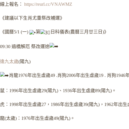
線上報名：
https://reurl.cc/VNAWMZ
《建議以下生肖尤重祭改補運》
《國曆5/1 (一)
第
日科儀表(農曆三月廿三日)》
09:30 過橋解厄 祭改運途
逢九太歲
(陽九)
肖龍
1976年出生虛歲49
.肖狗
2006年出生虛歲19
. 肖狗
194
鼠：1996年出生虛歲29(陽九)、1936年出生虛歲89(陽九)。
虎：1998年出生虛歲27，1986年出生虛歲39(陽九)，1962年出生
龍(太歲)：1976年出生虛歲49(陽九)。