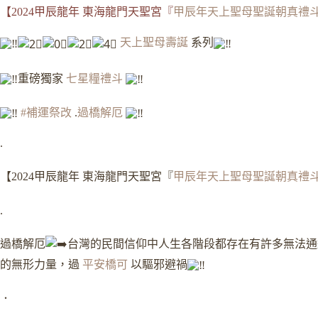
【2024甲辰龍年 東海龍門天聖宮『
甲辰年天上聖母聖誕朝真禮
天上聖母壽誕
系列
重磅獨家
七星糧禮斗
#補運祭改
.
過橋解厄
.
【2024甲辰龍年 東海龍門天聖宮『
甲辰年天上聖母聖誕朝真禮
.
過橋解厄
台灣的民間信仰中人生各階段都存在有許多無法通
的無形力量，過
平安橋可
以驅邪避禍
．