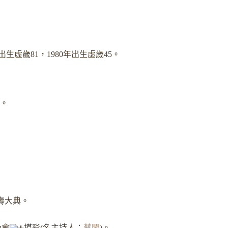
年出生虛歲81，1980年出生虛歲45。
0。
祝壽大典。
晚會
摸彩(名主持人：
蔡閨
)。