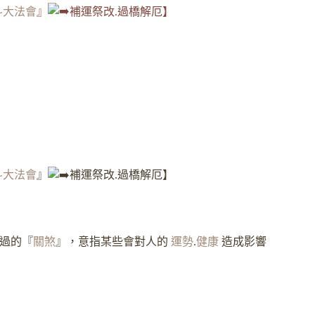
斗大法會
』
補運祭改
.過橋解厄】
斗大法會
』
補運祭改
.過橋解厄】
過的『
關煞
』，意指某些會對人的
運勢
.
健康
造成影響