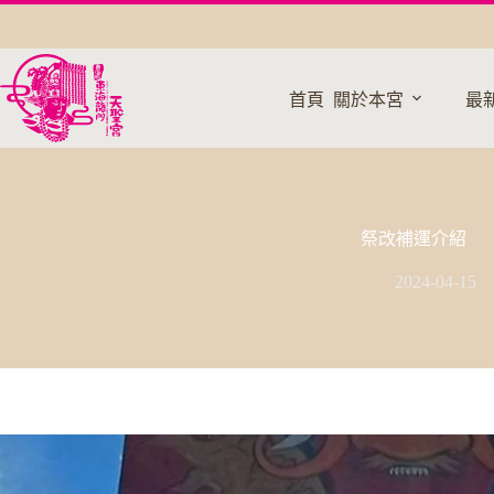
跳
至
主
要
首頁
關於本宮
最
內
容
祭改補運介紹
2024-04-15