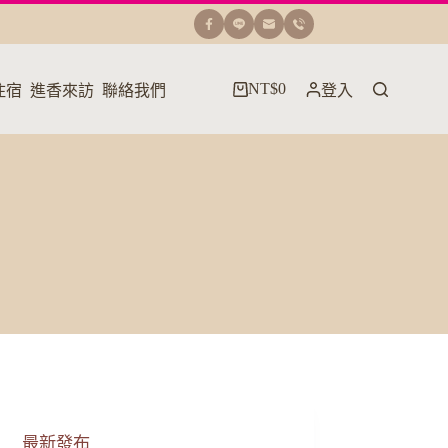
NT$
0
住宿
進香來訪
聯絡我們
登入
購
物
車
最新發布