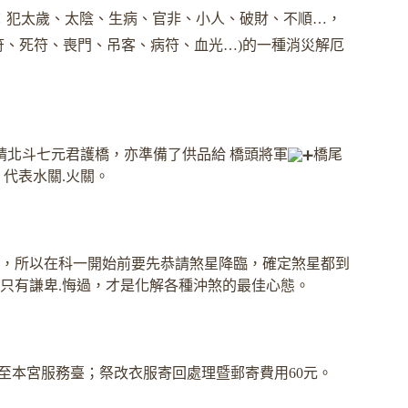
：犯太歲、太陰、生病、官非、小人、破財、不順…，
符、死符、喪門、吊客、病符、血光…)的一種消災解厄
請北斗七元君護橋，亦準備了供品給 橋頭將軍
橋尾
，代表水關
.火關。
，所以在科一開始前要先恭請煞星降臨，確定煞星都到
只有謙卑
.悔過，才是化解各種沖煞的最佳心態。
至本宮服務臺；祭改衣服寄回處理暨郵寄費用60元。