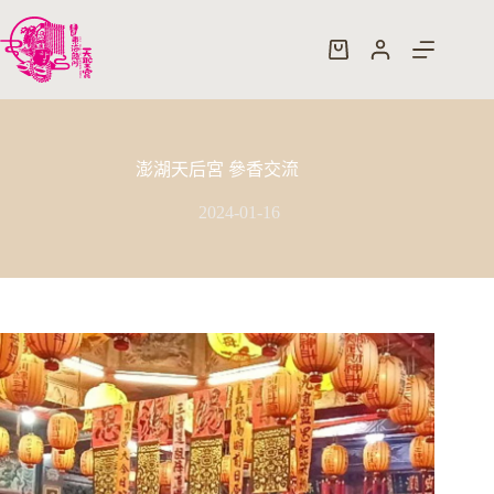
跳
至
購
主
物
要
車
內
容
澎湖天后宮 參香交流
2024-01-16