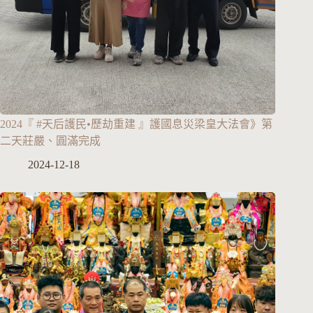
2024『 #天后護民•歷劫重建 』護國息災梁皇大法會》第
二天莊嚴、圓滿完成
2024-12-18