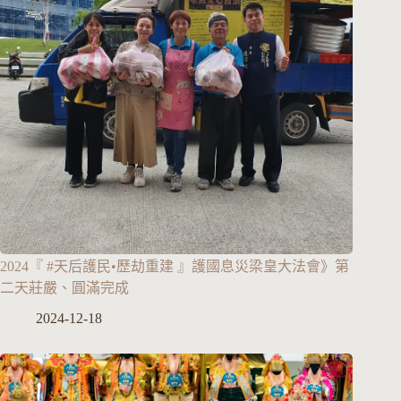
2024『 #天后護民•歷劫重建 』護國息災梁皇大法會》第
二天莊嚴、圓滿完成
2024-12-18