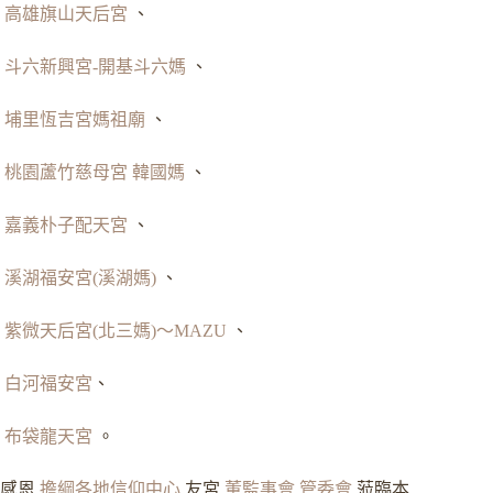
高雄旗山天后宮
、
斗六新興宮-開基斗六媽
、
埔里恆吉宮媽祖廟
、
桃園蘆竹慈母宮 韓國媽
、
嘉義朴子配天宮
、
溪湖福安宮(溪湖媽)
、
紫微天后宮(北三媽)～MAZU
、
白河福安宮
、
布袋龍天宮
。
感恩
擔綱各地信仰中心
友宮
董監事會
.
管委會
蒞臨本