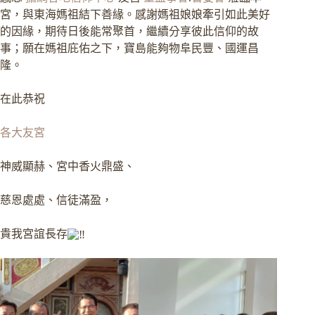
宮，與東海媽祖結下善緣。感謝媽祖娘娘牽引如此美好
的因緣，期待日後能常聚首，繼續分享彼此信仰的故
事；願在媽祖庇佑之下，寶島能夠物阜民豐、國運昌
隆。
在此恭祝
各大友宮
神威顯赫、宮中香火鼎盛、
慈恩處處、信徒滿盈，
貴我宮誼長存