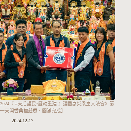
2024『 #天后護民•歷劫重建 』護國息災梁皇大法會》第
一天開香典禮莊嚴、圓滿完成】
2024-12-17