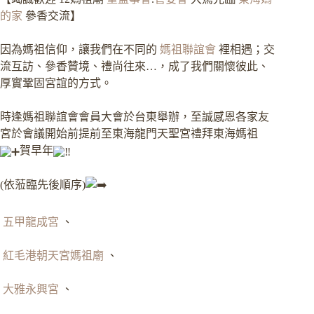
的家
參香交流】
因為媽祖信仰，讓我們在不同的
媽祖聯誼會
裡相遇；交
流互訪、參香贊境、禮尚往來…，成了我們關懷彼此、
厚實鞏固宮誼的方式。
時逢媽祖聯誼會會員大會於台東舉辦，至誠感恩各家友
宮於會議開始前提前至東海龍門天聖宮禮拜東海媽祖
賀早年
(依蒞臨先後順序)
五甲龍成宮
、
紅毛港朝天宮媽祖廟
、
大雅永興宮
、