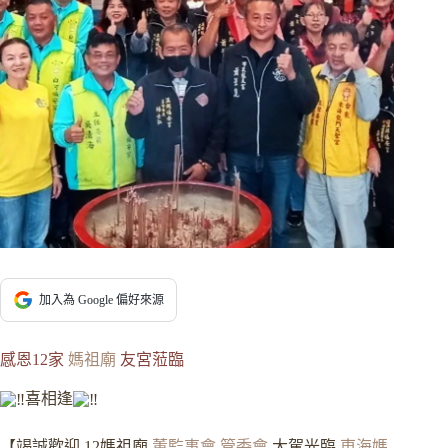
加入為 Google 偏好來源
感恩12家
媽祖廟
友宮蒞臨
喜相逢
【竭誠歡迎 12媽祖廟
董監事會
.
管委會
大駕光臨
東海媽