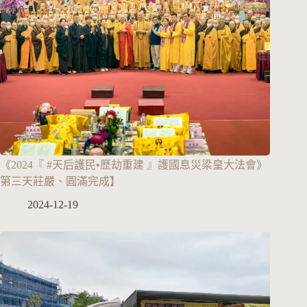
《2024『 #天后護民•歷劫重建 』護國息災梁皇大法會》
第三天莊嚴、圓滿完成】
2024-12-19