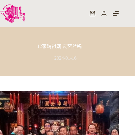
跳
至
購
主
物
要
車
內
容
12家媽祖廟 友宮蒞臨
2024-01-16