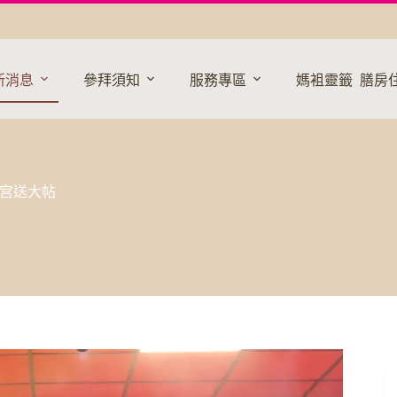
新消息
參拜須知
服務專區
媽袓靈籤
膳房
訪宫送大帖