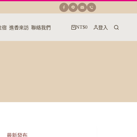
NT$
0
住宿
進香來訪
聯絡我們
登入
購
物
車
最新發布