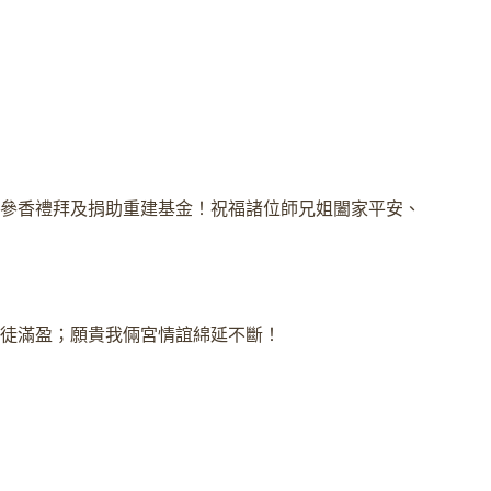
宮參香禮拜及捐助重建基金！祝福諸位師兄姐闔家平安、
徒滿盈；願貴我倆宮情誼綿延不斷！