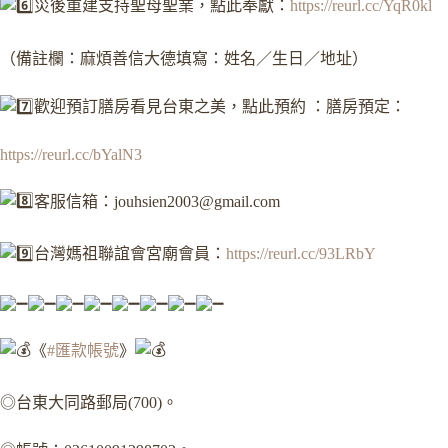
災後重建支持聖母聖業，點此奉獻：
https://reurl.cc/YqR0kl
（備註欄：麻煩善信大德填寫：姓名／生日／地址）
歡迎預訂膳房看見台東之美，點此預約 ：膳房預定：
https://reurl.cc/bYalN3
客服信箱：
jouhsien2003@gmail.com
台灣媽祖聯誼會宮廟會員：
https://reurl.cc/93LRbY
《
#匯款帳號
》
◎台東大同路郵局(700)。