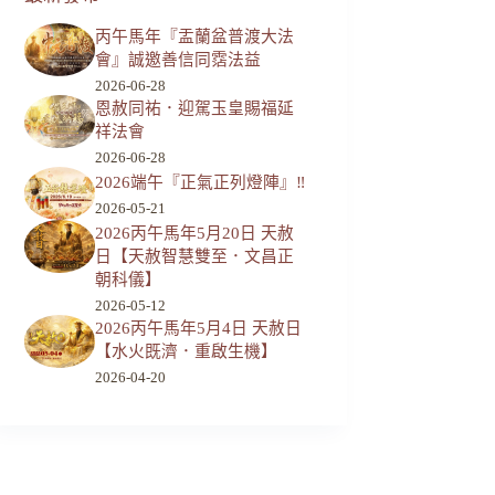
丙午馬年『盂蘭盆普渡大法
會』誠邀善信同霑法益
2026-06-28
恩赦同祐．迎駕玉皇賜福延
祥法會
2026-06-28
2026端午『正氣正列燈陣』‼️
2026-05-21
2026丙午馬年5月20日 天赦
日【天赦智慧雙至．文昌正
朝科儀】
2026-05-12
2026丙午馬年5月4日 天赦日
【水火既濟．重啟生機】
2026-04-20