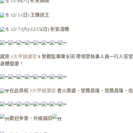
11/30(六) 祈安路醮
12/ 1 (日) 王醮送王
12/ 7 (六)-12/15(日) 祈安清醮
感恩
#大甲鎮瀾宮
# 常務監事陳水田 帶領眾執事人員一行人蒞
身體健康！
在此恭祝
#大甲鎮瀾宮
香火鼎盛、堂務昌隆、宮務昌隆、信
歡迎參香、共植福田