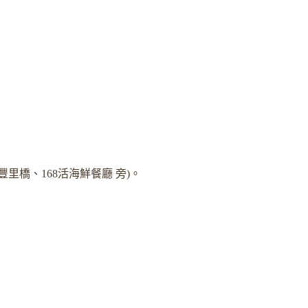
豐里橋、168活海鮮餐廳 旁)。