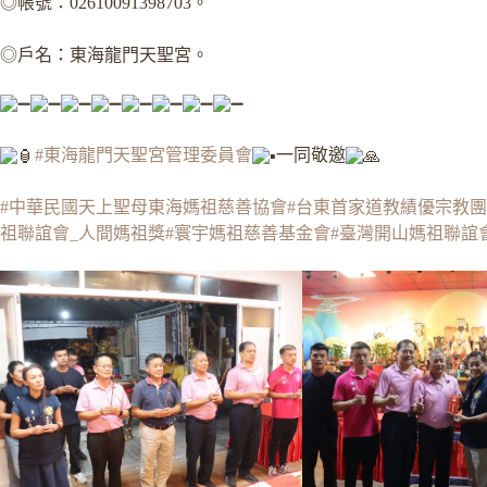
◎帳號：02610091398703。
◎戶名：東海龍門天聖宮。
#東海龍門天聖宮管理委員會
一同敬邀
#中華民國天上聖母東海媽祖慈善協會
#台東首家道教績優宗教
祖聯誼會_人間媽祖獎
#寰宇媽祖慈善基金會
#臺灣開山媽祖聯誼