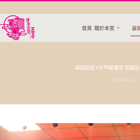
跳
至
主
要
首頁
關於本宮
最
內
容
竭誠歡迎 #大甲鎮瀾宮 蒞臨
2024-10-24