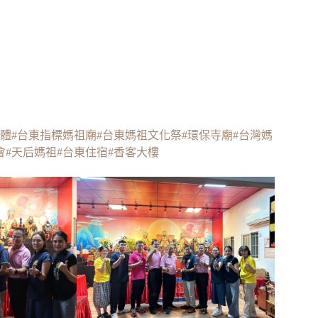
團體
#台東指標媽祖廟
#台東媽祖文化祭
#環保寺廟
#台灣媽
會
#天后媽祖
#台東住宿
#香客大樓