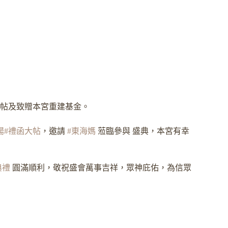
帖及致贈本宮重建基金。
揚
#禮函大帖
，邀請
#東海媽
蒞臨參與 盛典，本宮有幸
典禮
圓滿順利，敬祝盛會萬事吉祥，眾神庇佑，為信眾