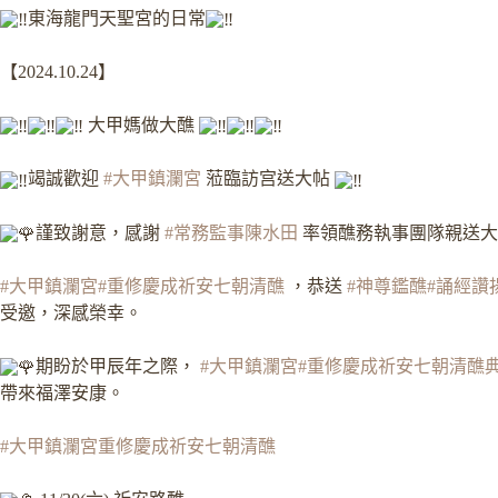
東海龍門天聖宮的日常
【2024.10.24】
大甲媽做大醮
竭誠歡迎
#大甲鎮瀾宮
蒞臨訪宫送大帖
謹致謝意，感謝
#常務監事陳水田
率領醮務執事團隊親送大
#大甲鎮瀾宮
#重修慶成祈安七朝清醮
，恭送
#神尊鑑醮
#誦經讚
受邀，深感榮幸。
期盼於甲辰年之際，
#大甲鎮瀾宮
#重修慶成祈安七朝清醮
帶來福澤安康。
#大甲鎮瀾宮重修慶成祈安七朝清醮