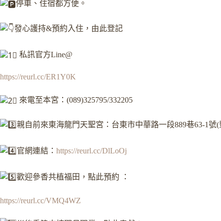
停車、住宿都方便。
發心護持&預約入住，由此登記
私訊官方Line@
https://reurl.cc/ER1Y0K
來電至本宮：(089)325795/332205
親自前來東海龍門天聖宮：台東市中華路一段889巷63-1號(
官網連結：
https://reurl.cc/DlLoOj
歡迎參香共植福田，點此預約 ：
https://reurl.cc/VMQ4WZ