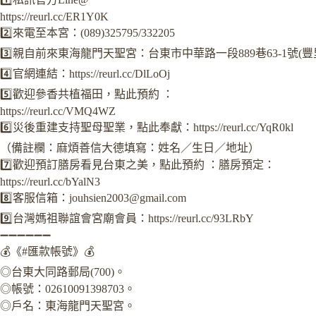
https://reurl.cc/ER1Y0K
2️⃣來電至本宮：(089)325795/332205
3️⃣親自前來東海龍門天聖宮：台東市中華路一段889巷63-1號(豐
4️⃣官網連結：https://reurl.cc/DlLoOj
5️⃣歡迎參香共植福田，點此預約 ：
https://reurl.cc/VMQ4WZ
6️⃣災後重建支持聖母聖業，點此奉獻：https://reurl.cc/YqR0kl
（備註欄：麻煩善信大德填寫：姓名／生日／地址）
7️⃣歡迎預訂膳房看見台東之美，點此預約 ：膳房預定：
https://reurl.cc/bYalN3
8️⃣客服信箱：
jouhsien2003@gmail.com
9️⃣台灣媽祖聯誼會宮廟會員：https://reurl.cc/93LRbY
➖➖➖➖➖➖
💰《#匯款帳號》💰
◎台東大同路郵局(700)。
◎帳號：02610091398703。
◎戶名：東海龍門天聖宮。