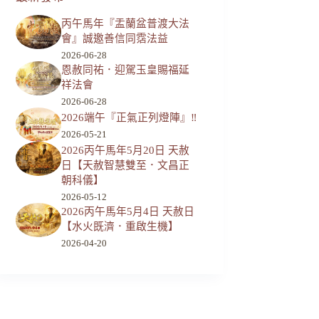
丙午馬年『盂蘭盆普渡大法
會』誠邀善信同霑法益
2026-06-28
恩赦同祐．迎駕玉皇賜福延
祥法會
2026-06-28
2026端午『正氣正列燈陣』‼️
2026-05-21
2026丙午馬年5月20日 天赦
日【天赦智慧雙至．文昌正
朝科儀】
2026-05-12
2026丙午馬年5月4日 天赦日
【水火既濟．重啟生機】
2026-04-20