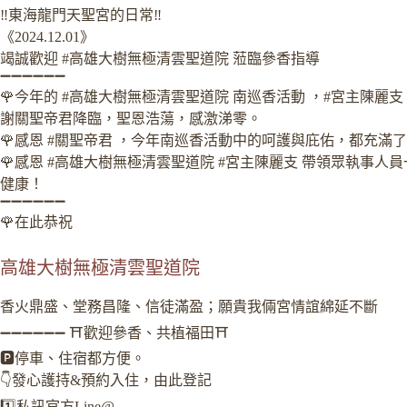
‼️東海龍門天聖宮的日常‼️
《2024.12.01》
竭誠歡迎 #高雄大樹無極清雲聖道院 蒞臨參香指導
➖➖➖➖➖➖
🌹今年的 #高雄大樹無極清雲聖道院 南巡香活動 ，#宮主陳麗支
謝關聖帝君降臨，聖恩浩蕩，感激涕零。
🌹感恩 #關聖帝君 ，今年南巡香活動中的呵護與庇佑，都充滿
🌹感恩 #高雄大樹無極清雲聖道院 #宮主陳麗支 帶領眾執事
健康！
➖➖➖➖➖➖
🌹在此恭祝
高雄大樹無極清雲聖道院
香火鼎盛、堂務昌隆、信徒滿盈；願貴我倆宮情誼綿延不斷
➖➖➖➖➖➖ ⛩️歡迎參香、共植福田⛩️
🅿️停車、住宿都方便。
👇發心護持&預約入住，由此登記
1️⃣私訊官方Line@