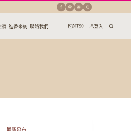
NT$
0
住宿
進香來訪
聯絡我們
登入
購
物
車
最新發布