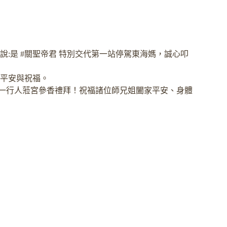
 說:是 #關聖帝君 特別交代第一站停駕東海媽，誠心叩
了平安與祝福。
人員一行人蒞宮參香禮拜！祝福諸位師兄姐闔家平安、身體