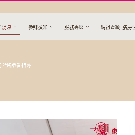
新消息
參拜須知
服務專區
媽袓靈籤
膳房
院 蒞臨參香指導