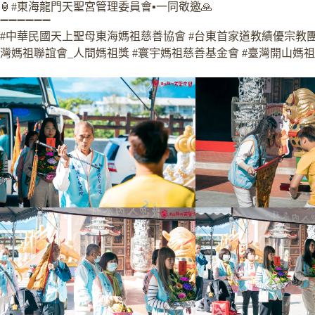
🏮#東海龍門天聖宮管理委員會▪️一同敬邀🙏
➖➖➖➖➖➖
#中華民國天上聖母東海媽祖慈善協會 #台東首家道教績優宗教團體
灣媽祖聯誼會_人間媽祖獎 #寰宇媽祖慈善基金會 #臺灣開山媽祖聯