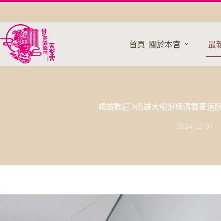
跳
至
主
要
首頁
關於本宮
最
內
容
竭誠歡迎 #高雄大樹無極清雲聖道
2024-12-01