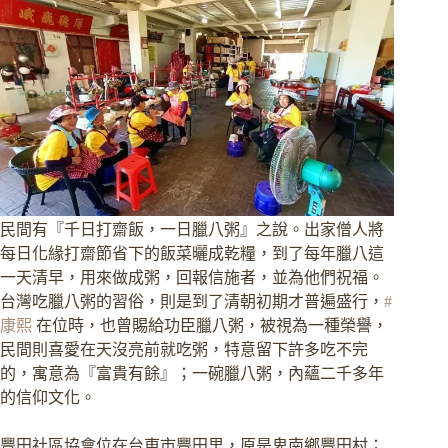
民間有『千日打齋飯，一日臘八粥』之說。出家僧人將
每日化緣打齋節省下的飯菜曬成乾糧，到了每年臘八這
一天清早，用來做成粥，回報信施者，並為他們祝福。
台灣吃臘八粥的習俗，則是到了清朝初期才普遍盛行，
#
康熙
在位時，也曾賜給功臣臘八粥，被視為一種榮譽，
民間則喜愛在天沒亮前就吃粥，特意留下許多吃不完
的，寓意為『富貴有餘』；一碗臘八粥，內蘊二千多年
的信仰文化。
豐田社區協會位在台東市豐田里，原是卑南鄉豐田村；