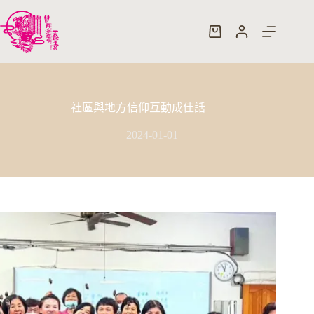
跳
至
購
主
物
要
車
內
容
社區與地方信仰互動成佳話
2024-01-01