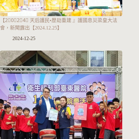
【2⃣0⃣2⃣4⃣ 天后護民•歷劫重建 』護國息災梁皇大法
會，新聞露出【2024.12.25】
2024-12-25