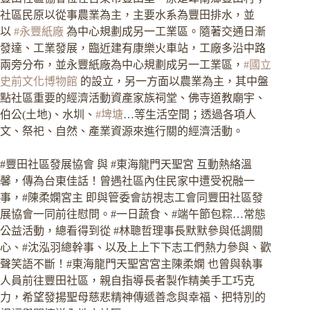
社區民原以從事農業為主，主要水系為豐田排水，並
以
#永豐紙廠
為中心規劃成另一工業區。隨著交通日漸
發達、工業發展，臨近建有康樂火車站，工廠多沿中路
兩旁分布，並永豐紙廠為中心規劃成另一工業區，
#國立
史前文化博物館
的設立，另一方面以農業為主，其中盤
點社區重要的經濟活動資產家族祠堂、佛寺道教廟宇、
伯公(土地)、水圳、
#埤塘
…等生活空間；透過各項人
文、祭祀、自然、產業資源來進行關的經濟活動。
#豐田社區發展協會 與 #東海龍門天聖宮 互動熱絡溫
馨，傳為台東佳話！曾遇社區內住民家中遭受祝融一
事，#陳柔嫻宮主 即與管委會訪視志工會同豐田社區發
展協會一同前往慰問。#一日蔬食、#端午節包粽…常態
公益活動，總看得到從 #林聰哲理事長默默參與低調關
心、#沈泓羽總幹事、以及上上下下志工們熱力參與、歡
聲笑語不斷！#東海龍門天聖宮宮主陳柔嫻 也曾與執事
人員前往豐田社區，親自指導長者製作精美手工巧克
力，希望發揚聖母慈悲精神傳遞善念與幸福、把特別的