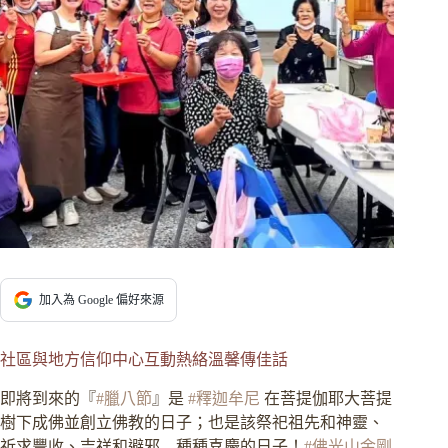
加入為 Google 偏好來源
社區與地方信仰中心互動熱絡溫馨傳佳話
即將到來的『
#臘八節
』是
#釋迦牟尼
在菩提伽耶大菩提
樹下成佛並創立佛教的日子；也是該祭祀祖先和神靈、
祈求豐收、吉祥和避邪…種種喜慶的日子！
#佛光山金剛