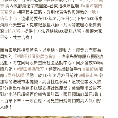
寺
與內政部績優宗教團體–台東指標媽祖廟『
#東海龍門
天聖宮
』相隔著中華路、分別代表佛教與道教的
#地方
信仰中心
，協議將要在113年01月16日(二)下午15:00假東
海龍門天聖宮，提前紀念臘八節，共同發放暖心暖胃素
齋
#臘八粥
，提供十方法界結緣600碗臘八粥，祈願大家
平安、共生吉祥！
而台東地區相當著名、以團結、即動力、爆發力而廣為
周知的『
#豐田社區發展協會
』，也率先響應臘八粥發放
活動，將在同時段於豐田社區活動中心，同步發放600碗
臘八粥。
#豐田媽媽教室
，預定推出新鮮手作
#蘿蔔糕
響
應
#寒冬送暖
活動，於113年01月27日前往
#鐵花市集
參
加寒冬送暖市集擺攤，高度社區參與！這次營業收入將
部分捐出作為寒冬送暖支持社區產業；蘿蔔糕甫公告不
到24小時已超過百份銷售量訂單，兩日預購訂單已超出
三百單下單，一呼百應，可見豐田媽媽們的高人氣和好
人緣！