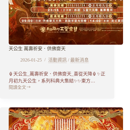
厄・
藥
師
延
壽：
甘
露
施
天公生 萬壽祈安．供佛齋天
食
祈
2026-01-25
活動資訊
/
最新消息
安
大
🏮天公生_萬壽祈安．供佛齋天_喜從天降🏮✨正
法
會】
月初九天公生，系列科典大集結✨✨東方…
閱讀全文
天
公
生
萬
壽
祈
安．