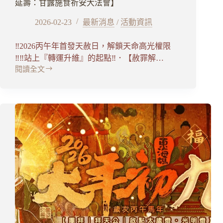
延壽：甘露施食祈安大法會】
2026-02-23
最新消息
/
活動資訊
‼️2026丙午年首發天赦日，解鎖天命高光權限
‼️‼️站上『轉運升維』的起點‼️．【赦罪解…
閱讀全文
2026
丙
午
馬
年
3
月
5
日
天
赦
日
【赦
罪
解