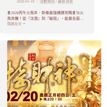
2026-01-10
活動資訊
/
最新消息
🧧2026丙午火馬年．新春最強補運攻略🧧🚀火
馬奔騰！從『沈潛』到『破局』，能量全面…
閱讀全文
東
海
龍
門
天
聖
宮
『丙
午
年
新
春
系
列
活
動』