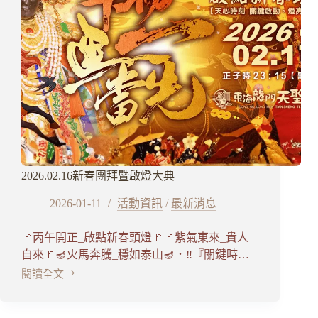
2026.02.16新春團拜暨啟燈大典
2026-01-11
活動資訊
/
最新消息
🚩丙午開正_啟點新春頭燈🚩🚩紫氣東來_貴人
自來🚩🪔火馬奔騰_穩如泰山🪔．‼️『關鍵時…
閱讀全文
2026.02.16
新
春