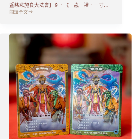
暨慈悲施食大法會】🏮．《一歲一禮．一寸…
閱讀全文
2025
乙
巳
年
歲
末
酬
神．
圓
燈
消
災
謝
平
安
暨
慈
悲
施
食