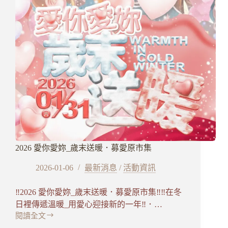
最
神
2026 愛你愛妳_歲末送暖．募愛原市集
2026-01-06
最新消息
/
活動資訊
‼️2026 愛你愛妳_歲末送暖．募愛原市集‼️‼️在冬
日裡傳遞溫暖_用愛心迎接新的一年‼️．…
閱讀全文
2026