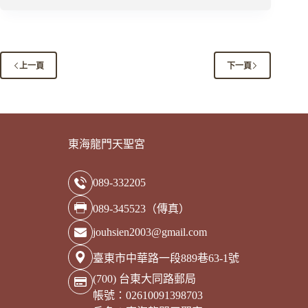
愛
你
愛
妳
_
上一頁
下一頁
歲
末
送
暖．
募
愛
東海龍門天聖宮
原
市
089-332205
集
089-345523（傳真）
jouhsien2003@gmail.com
臺東市中華路一段889巷63-1號
(700) 台東大同路郵局
帳號：02610091398703