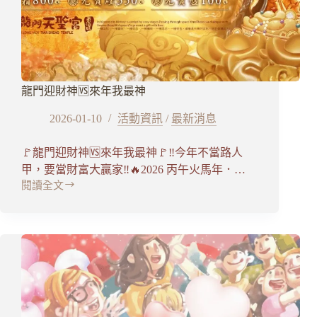
龍門迎財神🆚來年我最神
2026-01-10
活動資訊
/
最新消息
🚩龍門迎財神🆚來年我最神🚩‼️今年不當路人
甲，要當財富大贏家‼️🔥2026 丙午火馬年．…
閱讀全文
龍
門
迎
財
神
🆚
來
年
我