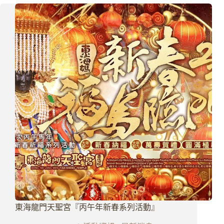
團
拜
暨
啟
燈
大
典
東海龍門天聖宮『丙午年新春系列活動』