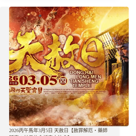
午
年・
上
元
天
官
賜
福
暨
補
天
庫
科
儀
2026丙午馬年3月5日 天赦日【赦罪解厄・藥師