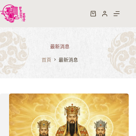
跳
至
購
主
物
要
車
內
容
最新消息
首頁
最新消息