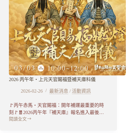
2026 丙午年・上元天官賜福暨補天庫科儀
2026-02-26
最新消息
/
活動資訊
🚩丙午赤馬・天官賜福：開年補運最重要的時
刻🚩🧧2026丙午年『補天庫』報名進入最後…
閱讀全文
2026
丙