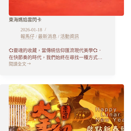
大
法
會
東海媽焰雲閃卡
2026-01-18
報馬仔
/
最新消息
/
活動資訊
💞靈魂的收藏，當傳統信仰匯流現代美學💞．
在快節奏的時代，我們始終在尋找一種方式…
閱讀全文
東
海
媽
焰
雲
閃
卡