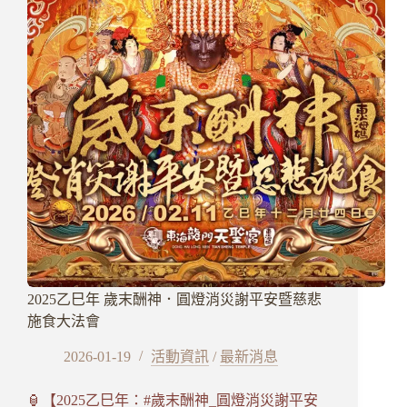
供
佛
齋
天
2025乙巳年 歲末酬神．圓燈消災謝平安暨慈悲
施食大法會
2026-01-19
活動資訊
/
最新消息
🏮【2025乙巳年：#歲末酬神_圓燈消災謝平安