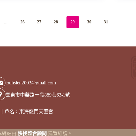
三
讀
十
經
八
班
週
弟
...
26
27
28
29
30
31
年
子
慶
規
典
成
果
展
暨
洗
腳
孝
jouhsien2003@gmail.com
親
活
臺東市中華路一段889巷63-1號
動
8703｜戶名：東海龍門天聖宮
。｜本網站由
快找整合顧問
建置維護。