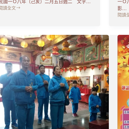
民國一Ｏ八年（己亥）二月五日週二 文字…
一Ｏ
閱讀全文
影…
市
閱讀
長
鑽
發
轎
送
腳
開
祈
運
福
金
迎
幣
新
春