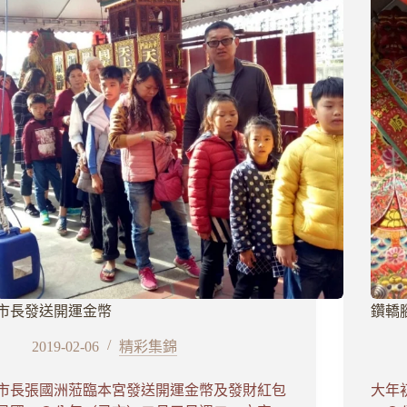
市長發送開運金幣
鑽轎
2019-02-06
精彩集錦
市長張國洲蒞臨本宮發送開運金幣及發財紅包
大年