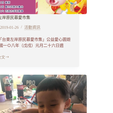
左岸原民募愛市集
2019-01-26
活動資訊
19「台東左岸原民募愛市集」公益愛心園遊
民國一Ｏ八年（戊戌）元月二十六日週
全文