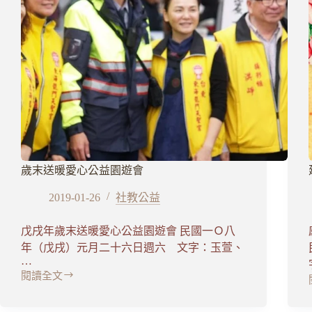
歲末送暖愛心公益園遊會
2019-01-26
社教公益
戊戌年歲末送暖愛心公益園遊會 民國一Ｏ八
年（戊戌）元月二十六日週六 文字：玉萱、
…
閱讀全文
歲
末
送