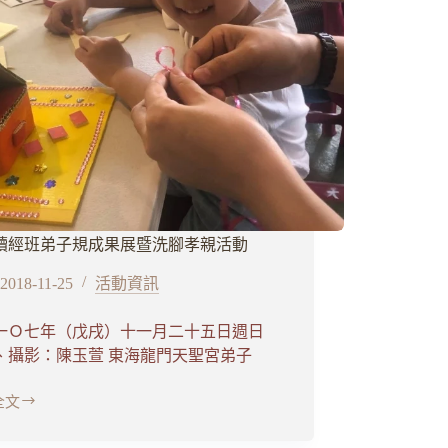
讀經班弟子規成果展暨洗腳孝親活動
2018-11-25
活動資訊
一Ｏ七年（戊戌）十一月二十五日週日
、攝影：陳玉萱 東海龍門天聖宮弟子
全文