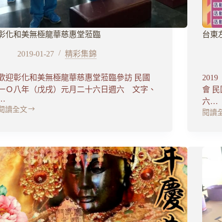
彰化和美無極龍華慈惠堂蒞臨
台東
2019-01-27
精彩集錦
歡迎彰化和美無極龍華慈惠堂蒞臨參訪 民國
20
一Ｏ八年（戊戌）元月二十六日週六 文字、
會 
…
六…
閱讀全文
閱讀
彰
台
化
東
和
左
美
岸
無
原
極
民
龍
募
華
愛
慈
市
惠
集
堂