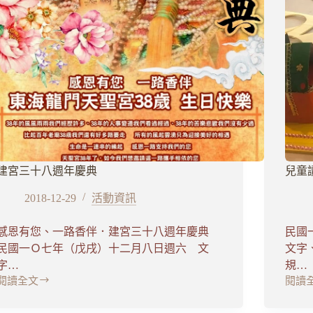
蒞
臨
建宮三十八週年慶典
兒童
2018-12-29
活動資訊
感恩有您、一路香伴．建宮三十八週年慶典
民國
民國一Ｏ七年（戊戌）十二月八日週六 文
文字
字…
規…
閱讀全文
閱讀
建
兒
宮
童