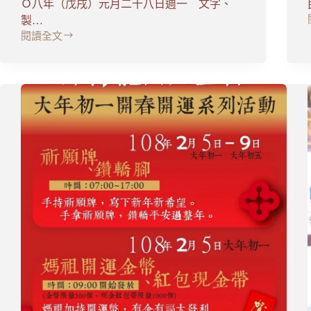
Ｏ八年（戊戌）元月二十八日週一 文字、
製…
閱讀全文
祈
福
淨
車
除
障
法
會