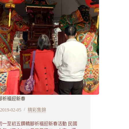
腳祈福迎新春
2019-02-05
精彩集錦
初一至初五鑽轎腳祈福迎新春活動 民國