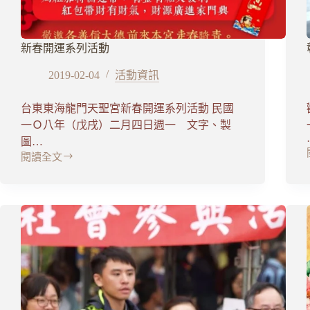
新春開運系列活動
2019-02-04
活動資訊
台東東海龍門天聖宮新春開運系列活動 民國
一Ｏ八年（戊戌）二月四日週一 文字、製
圖…
閱讀全文
新
春
開
運
系
列
活
動