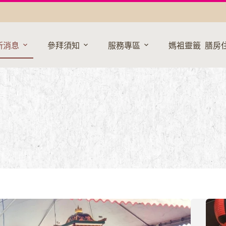
新消息
參拜須知
服務專區
媽袓靈籤
膳房