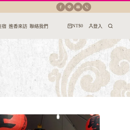
NT$
0
住宿
進香來訪
聯絡我們
登入
購
物
車