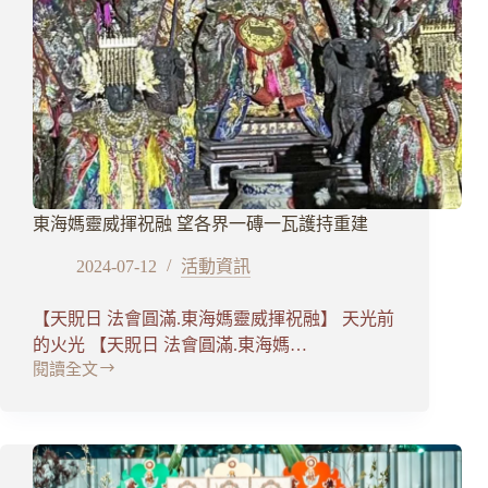
東海媽靈威揮祝融 望各界一磚一瓦護持重建
2024-07-12
活動資訊
【天貺日 法會圓滿.東海媽靈威揮祝融】 天光前
的火光 【天貺日 法會圓滿.東海媽…
閱讀全文
東
海
媽
靈
威