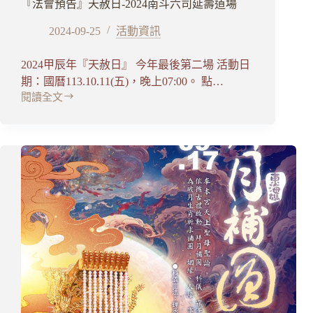
資
『法會預告』天赦日-2024南斗六司延壽道場
訊
2024-09-25
活動資訊
2024甲辰年『天赦日』 今年最後第二場 活動日
期：國曆113.10.11(五)，晚上07:00。 點…
閱讀全文
『法
會
預
告』
天
赦
日-2024
南
斗
六
司
延
壽
道
場