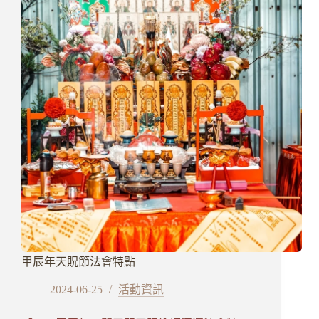
揮
祝
融
望
各
界
一
磚
一
瓦
護
持
重
建
甲辰年天貺節法會特點
2024-06-25
活動資訊