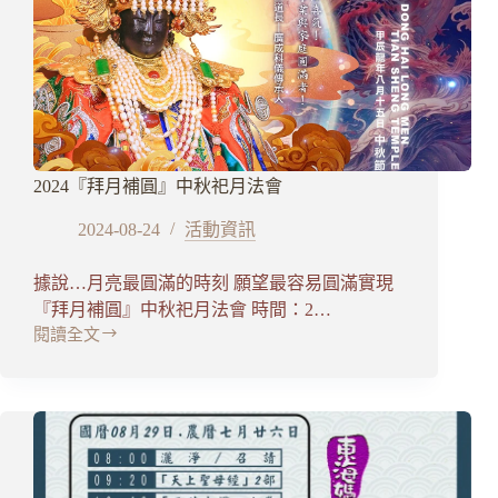
2024『拜月補圓』中秋祀月法會
2024-08-24
活動資訊
據說…月亮最圓滿的時刻 願望最容易圓滿實現
『拜月補圓』中秋祀月法會 時間：2…
閱讀全文
2024『拜
月
補
圓』
中
秋
祀