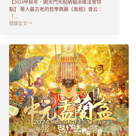
【2024甲辰年．開天門天貺納福添運法會特
點】 華人最古老的哲學典籍《易經》曾云：
「…
閱讀全文
甲
辰
年
天
貺
節
法
會
特
點