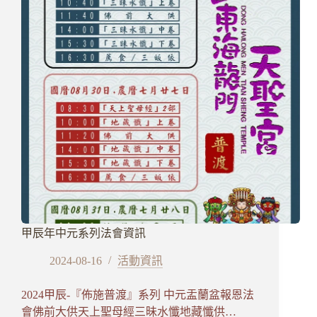
月
法
會
甲辰年中元系列法會資訊
2024-08-16
活動資訊
2024甲辰-『佈施普渡』系列 中元盂蘭盆報恩法
會佛前大供天上聖母經三昧水懺地藏懺供…