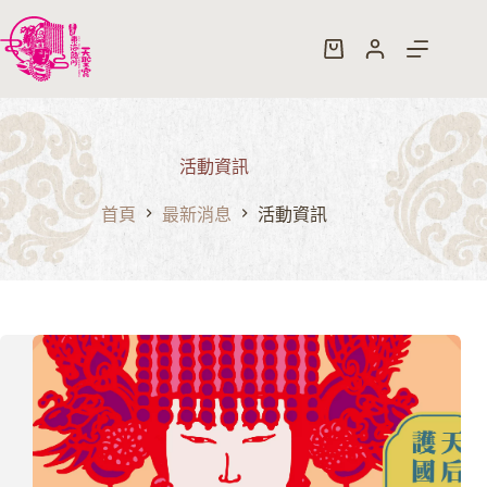
跳
至
購
主
物
要
車
內
容
活動資訊
首頁
最新消息
活動資訊