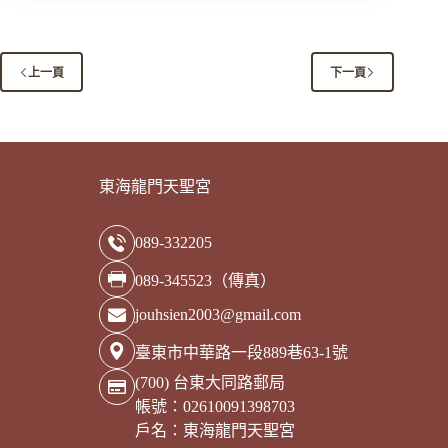
年
天
貺
節
上一頁
下一頁
法
會
資
訊
東海龍門天聖宮
089-332205
089-345523（傳真）
jouhsien2003@gmail.com
臺東市中華路一段889巷63-1號
(700) 台東大同路郵局
帳號：02610091398703
戶名：東海龍門天聖宮