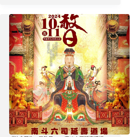
梁
皇
寶
懺』
天
后
護
民
歷
劫
重
建
護
國
息
災
梁
皇
大
法
會