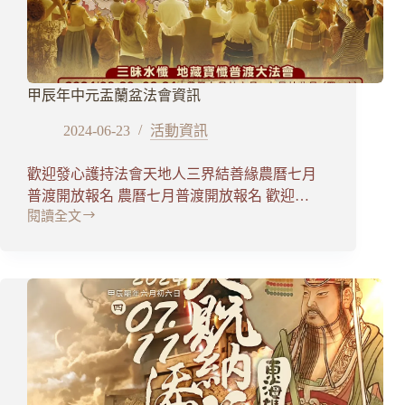
甲辰年中元盂蘭盆法會資訊
2024-06-23
活動資訊
歡迎發心護持法會天地人三界結善緣農曆七月
普渡開放報名 農曆七月普渡開放報名 歡迎…
閱讀全文
甲
辰
年
中
元
盂
蘭
盆
法
會