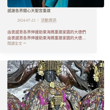
感謝各界關心天聖宮重建
2024-07-23
活動資訊
由衷感恩各界伸援助東海媽重建家園的大德們
由衷感恩各界伸援助東海媽重建家園的大德…
閱讀全文
感
謝
各
界
關
心
天
聖
宮
重
建