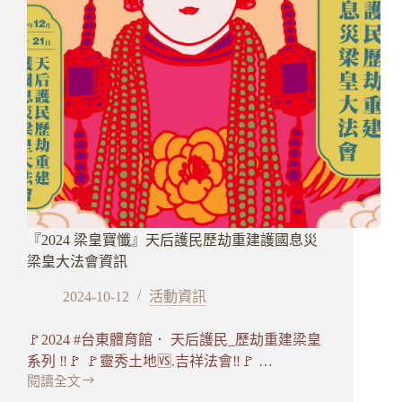
『2024 梁皇寶懺』天后護民歷劫重建護國息災
梁皇大法會資訊
2024-10-12
活動資訊
🚩2024 #台東體育館． 天后護民_歷劫重建梁皇
系列 ‼️🚩 🚩靈秀土地🆚.吉祥法會‼️🚩 …
閱讀全文
『2024