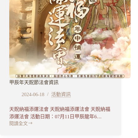
資
訊
甲辰年天貺節法會資訊
2024-06-18
活動資訊
天貺納福添運法會 天貺納福添運法會 天貺納福
添運法會 活動日期：07月11日甲辰龍年6…
閱讀全文
甲
辰