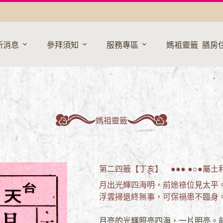
新消息
參拜須知
服務專區
媽袓靈籤
膳房
媽祖靈籤
第二四籤【丁亥】 ●●● ●○●
屬土
月出光輝四海明，
前途祿位見太平
浮雲掃退終無事，
可保禍患不臨身
月亮的光輝照亮四海，一片明亮。