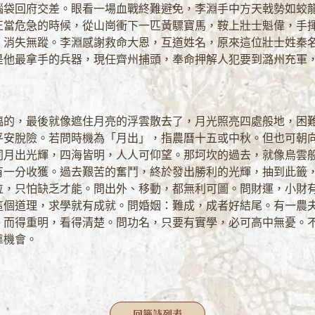
腦袋回府交差。眼看一場血戰終難避免，李淵手中方天戟勢如蛟
正當危急的時候，從山崗衝下一匹黃驃寶馬，鞍上壯士魁偉，手
，消失無蹤。李淵感謝救命大恩，互道姓名，原來這位壯士姓秦
是他最拿手的兵器，現任齊州捕頭，奉命押解人犯要到潞州充軍
臨的，最後就像遮住月亮的浮雲散去了，月光照亮四處般地，困
平安脫險。若問時機為「月出」，指農曆十五或中秋。但也可朝
同月出光輝，四海皆明，人人可仰望。那坷坎的過去，就像烏雲
有一分收獲。過去艱苦的奮鬥，終於發出勝利的光輝，抽到此籤
位，只怕缺乏才能。問出外、移動，都無利可圖。問財運，小財
這個道理，求學就有成就。問婚姻：難成，成者好結尾。有一農
，而得重明，看得清楚。問功名，只要有實學，必可高中無憂。不
靠機會。
回籤詩列表