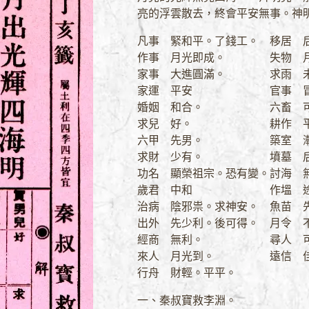
亮的浮雲散去，終會平安無事。神
凡事 緊和平。了錢工。
移居 
作事 月光即成。
失物 
家事 大進圓滿。
求雨 
家運 平安
官事 
婚姻 和合。
六畜 
求兒 好。
耕作 
六甲 先男。
築室 
求財 少有。
墳墓 
功名 顯榮祖宗。恐有變。
討海 
歲君 中和
作塭 
治病 陰邪祟。求神安。
魚苗 
出外 先少利。後可得。
月令 
經商 無利。
尋人 
來人 月光到。
遠信 
行舟 財輕。平平。
一、秦叔寶救李淵。