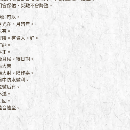
明會保佑，災難不會降臨。
后即可以。
月光在。月暗無。
未有。
冒險。有貴人。好。
可納。
平正。
漸且候。待日期。
后大吉
無大財。陰作祟。
途中防水微利。
先微后有。
不遂。
可回。
佳音速至。