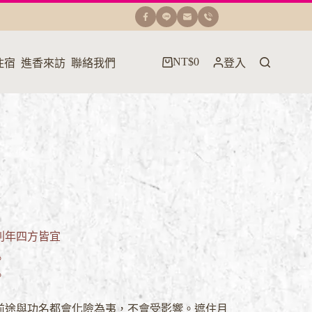
NT$
0
住宿
進香來訪
聯絡我們
登入
購
物
車
利年四方皆宜
。
。
前途與功名都會化險為夷，不會受影響。遮住月