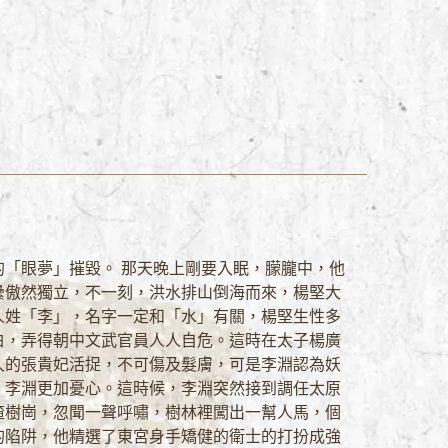
「眼夢」摧毀。 那天晚上剛要入眠，朦朧中，他
纍傲然獨立，不一刻，洪水排山倒海而來，楊堅大
人姓「李」，名字一定和「水」有關，楊堅生性多
白，弄得朝中文武官員人人自危。這時在太子楊廣
久的張貴妃活捉，不可傷及髮膚，可是李淵認為妖
，李淵更加憂心。這時候，李淵突然接到調任太原
楂樹崗，忽聞一聲呼嘯，樹林裡闖出一幫人馬，個
的陷阱，他精選了東宮身手矯健的衛士的打扮成強