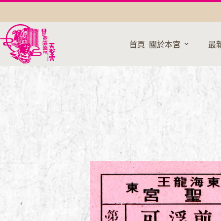
跳
至
主
要
首頁
關於本宮
最
內
容