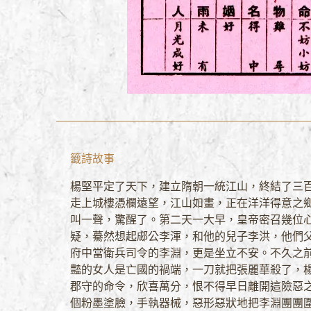
籤詩故事
楊堅平定了天下，建立隋朝一統江山，終結了三
走上城樓憑欄遠望，江山如畫，正在洋洋得意之
叫一聲，驚醒了。第二天一大早，皇帝密召幾位
疑，驀然想起郕公李渾，和他的兒子李洪，他們
府中當衛兵司令的李淵，更是坐立不安。不久之
豔的女人是亡國的禍端，一刀就把張麗華殺了，
郡守的命令，欣喜萬分，恨不得早日離開這險惡
個粉墨塗臉，手執器械，惡形惡狀地把李淵團團