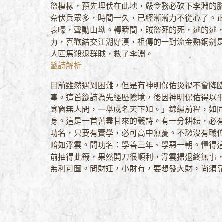
盜模樣，預先埋伏在此地，嚴令務必砍下李淵的
奈伏兵眾多，時間一久，已經漸漸力不從心了。
哀嚎，聲動山坳。轉瞬間，賊盜死的死，逃的逃
力，喜歡結交江湖好漢，祖傳的一對流金熟銅劍
人匹馬殺退群賊，救了李淵。
籤詩解析
目前雖然遇到困難，但是有神明保佑災禍不會降
事。這首籤詩為先經歷險境，後因神明保佑得以
寒窗無人問，一舉成名天下知。」錦繡前程，如
身。這是一首苦盡甘來的籤詩。有一分耕耘，必
功名，只要有實學，必可高中無憂。不愁沒有職
暗如浮雲。問功名：學善三年、學惡一朝。懂得
前抽得此籤，果然開刀很順利，浮雲掃退終無事
無利可圖。問財運，小財有，要想發大財，尚須