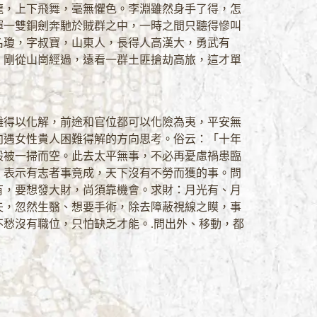
龍，上下飛舞，毫無懼色。李淵雖然身手了得，怎
揮一雙銅劍奔馳於賊群之中，一時之間只聽得慘叫
名瓊，字叔寶，山東人，長得人高漢大，勇武有
，剛從山崗經過，遠看一群土匪搶劫高旅，這才單
難得以化解，前途和官位都可以化險為夷，平安無
向遇女性貴人困難得解的方向思考。俗云：「十年
般被一掃而空。此去太平無事，不必再憂慮禍患臨
，表示有志者事竟成，天下沒有不勞而獲的事。問
有，要想發大財，尚須靠機會。求財：月光有、月
夫，忽然生翳、想要手術，除去障蔽視線之瞙，事
愁沒有職位，只怕缺乏才能。.問出外、移動，都