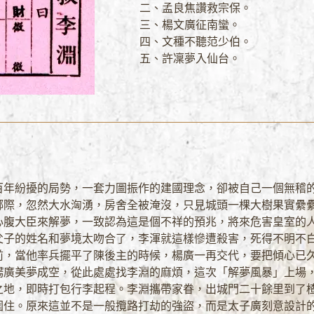
二、孟良焦讚救宗保。
三、楊文廣征南蠻。
四、文種不聽范少伯。
五、許凜夢入仙台。
百年紛擾的局勢，一套力圖振作的建國理念，卻被自己一個無稽的
鄉際，忽然大水洶湧，房舍全被淹沒，只見城頭一棵大樹果實纍
心腹大臣來解夢，一致認為這是個不祥的預兆，將來危害皇室的
父子的姓名和夢境太吻合了，李渾就這樣慘遭殺害，死得不明不
前，當他率兵擺平了陳後主的時候，楊廣一再交代，要把傾心已
楊廣美夢成空，從此處處找李淵的麻煩，這次「解夢風暴」上場
之地，即時打包行李起程。李淵攜帶家眷，出城門二十餘里到了
圍住。原來這並不是一般攬路打劫的強盜，而是太子廣刻意設計