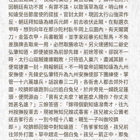
因朝廷有功不賞，有罪不誅，以致落草為寇，哨山林。
知遠受岳節度使的提拔，官封太尉。現因太行山強梁作
反，朝廷拜知遠為總兵元師，前去收伏此賊。在點選衣
甲時，想到向年在那沙陀村臥牛岡上瓜園內，有天賜寶
刀，金盔衣甲。兵書戰策，並李家莊暴劣紅鬃馬。不免
差旗牌去取來一用，必然取勝收功。另火速通知二爺史
弘肇知道，即便披掛為前部先鋒，前途等侯。卻說不一
時，太行山寇賊連連戰敗，只待追入巢穴，盡滅其餘。
便寫捷書一封，飛報朝廷。不一時皇帝詔賜知遠為九州
安撫使。先鋒史弘肇特升為九州安撫使部下團練使，掌
管一十六萬雄兵。話說春三二月，各衙舍人都去郊外打
圍，咬臍郎遠跑到山凹追白兔兒，於井旁見一婦跣足蓬
頭，便問源由：「曾有丈夫麼？被甚麼人賤你？你丈夫
姓甚名誰？」三娘答道：「嫁得個劉知遠潑喬才，往九
州按撫投軍去，現被無知兄嫂忒毒害，孩兒被火公竇老
送去爹行去，一別今經十八載，親生一子叫做咬臍
郎。」咬臍郎回營中對知遠道：「告爹爹知道，孩兒前
往郊外打圍，草中趕走一個白兔。孩兒一箭正中，那兔