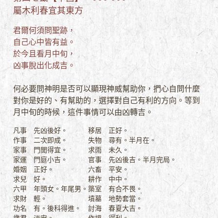
屬木利春宜其東方
君爾何須問聖跡，
自己心中皆有益。
於今且看月中旬，
凶事脫出化成吉。
何必要問神明是否可以顯現神威幫助你，捫心自問什麼
對你是好的、有幫助的，選擇對自己有利的方向。等到
月中旬的時候，這件事情可以由凶轉吉。
凡事 先凶後好。
移居 正好。
作事 二次即成。
失物 尋有。半月在。
家事 門閭得宜。
求雨 未久。
家運 門庭小吉。
官事 先凶後吉。半月完局。
婚姻 正好。
六畜 平安。
求兒 好。
耕作 中中。
六甲 年頭女。年尾男。
築室 有合不畏。
求財 輕。
墳墓 地勢套當。
功名 有。後科得進。
討海 春夏大吉。