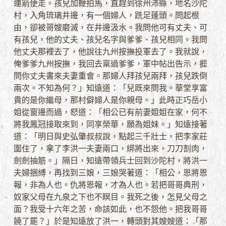
連箭便走。孩兒加鞭拍馬，直趕到徐州沛縣，地名沙陀
村，入角琉璃井邊，有一個婦人，跣足蓬頭。問起根
由，卻被哥嫂磨滅，在井邊汲水。我問他可有丈夫、可
有孩兒，他的丈夫、孩兒名字與爹爹、孩兒相同。我問
他丈夫那裡去了，他說往九州按撫投軍去了。我就說，
俺爹爹九州按撫，我回去稟過爹爹，軍中帖出告示，捱
問你丈夫書來夫妻重會。那婦人拜孩兒兩拜，孩兒跌倒
兩次。不知為何？」知遠道：「兒既來問我。華堂享富
貴的是你繼母，那村僻婦人是你親母。」此時正巧岳小
姐從窗邊而過，怒道：「相公已有前妻姐姐在家，何不
將我鳳冠接取來到，同享榮華，願為姐妹。」知遠接著
道：「明日與史弘肇叔叔說，點起三千壯士，把李家莊
圍住了，拿了李洪一夫妻兩口，綁將出來，刀刀割肉，
劍劍抽筋。」隔日，知遠帶領兵士回到沙陀村，將洪一
夫婦捆縛，再找到三娘，三娘哭著道：「相公，恩將恩
報，非為人也。仇將恩報，才為人也。若把哥哥典刑，
奴家父母在九泉之下也不瞑目。我死之後，怎見父母之
面？我受十六年之苦，命該如此，也不怨他。把我哥哥
饒了罷？」於是知遠放了洪一，轉頭對其嫂嫂道：「那