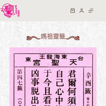
跳
至
購
主
物
要
車
內
容
媽祖靈籤