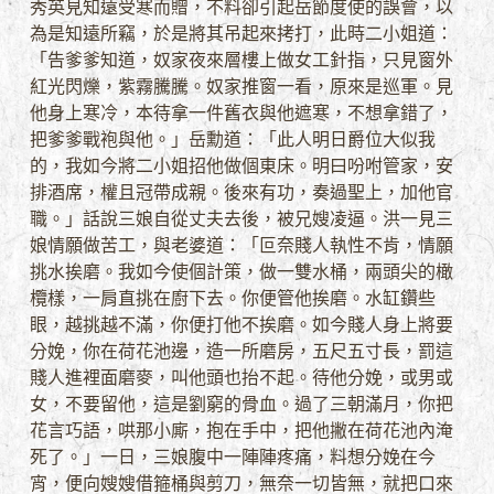
秀英見知遠受寒而贈，不料卻引起岳節度使的誤會，以
為是知遠所竊，於是將其吊起來拷打，此時二小姐道：
「告爹爹知道，奴家夜來層樓上做女工針指，只見窗外
紅光閃爍，紫霧騰騰。奴家推窗一看，原來是巡軍。見
他身上寒冷，本待拿一件舊衣與他遮寒，不想拿錯了，
把爹爹戰袍與他。」岳勳道：「此人明日爵位大似我
的，我如今將二小姐招他做個東床。明曰吩咐管家，安
排酒席，權且冠帶成親。後來有功，奏過聖上，加他官
職。」話說三娘自從丈夫去後，被兄嫂凌逼。洪一見三
娘情願做苦工，與老婆道：「叵奈賤人執性不肯，情願
挑水挨磨。我如今使個計策，做一雙水桶，兩頭尖的橄
欖樣，一肩直挑在廚下去。你便管他挨磨。水缸鑽些
眼，越挑越不滿，你便打他不挨磨。如今賤人身上將要
分娩，你在荷花池邊，造一所磨房，五尺五寸長，罰這
賤人進裡面磨麥，叫他頭也抬不起。待他分娩，或男或
女，不要留他，這是劉窮的骨血。過了三朝滿月，你把
花言巧語，哄那小廝，抱在手中，把他撇在荷花池內淹
死了。」一日，三娘腹中一陣陣疼痛，料想分娩在今
宵，便向嫂嫂借箍桶與剪刀，無奈一切皆無，就把口來