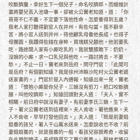
咬斷臍腹，幸好生下一個兒子，命名咬臍郎。而嫂嫂計
畫將嬰兒丟入池塘一事，卻被火公竇老知道，道：「你
哥哥不仁不義，不定要下落他性命，怎麼養得到五歲？
我老人家打聽得劉官人在并州，有些勾當。我不辭辛
苦，將小官人送到并州，待他顧乳母養他長成。也得子
母團圓。我趲得些錢在身畔，買塊糕兒餵他。他若要乳
吃，路途間人家有小廝吃乳的，我就雙膝跪下：奶奶，
沒娘的小廝，求一口乳兒與他吃。一路討將去，不要
愁。」不止一日，竇老來到岳府，問守門官：「此間可
是岳府？有個劉知遠？我是徐州沛縣沙陀村火公竇老遞
送家書的。」門官於是入內通報，知遠出來一見，竇老
道：「懷抱小廝是你兒子，三娘沒有剪刀，把口咬斷臍
腸，叫他咬臍郎。」知遠回頭對夫人道：「夫人，實不
相瞞，前日府中說沒有妻子。有前妻李氏三娘，生下一
子，著火公竇老送到這裡來。夫人肯收，著他進來。夫
人不肯收，早早打發他回去。」夫人道：「既是前妻姐
姐養的孩兒，著人千山萬水送來，怎麼說收也不收？前
妻姐姐養的，就是我養的一般，看孩兒容貌希奇，收留
在此猶如嫡子，長成時莫忘了竇公恩義。」蘇林老將只