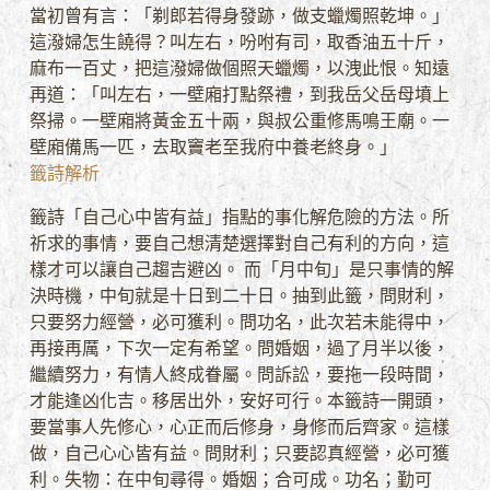
當初曾有言：「剃郎若得身發跡，做支蠟燭照乾坤。」
這潑婦怎生饒得？叫左右，吩咐有司，取香油五十斤，
麻布一百丈，把這潑婦做個照天蠟燭，以洩此恨。知遠
再道：「叫左右，一壁廂打點祭禮，到我岳父岳母墳上
祭掃。一壁廂將黃金五十兩，與叔公重修馬鳴王廟。一
壁廂備馬一匹，去取竇老至我府中養老終身。」
籤詩解析
籤詩「自己心中皆有益」指點的事化解危險的方法。所
祈求的事情，要自己想清楚選擇對自己有利的方向，這
樣才可以讓自己趨吉避凶。 而「月中旬」是只事情的解
決時機，中旬就是十日到二十日。抽到此籤，問財利，
只要努力經營，必可獲利。問功名，此次若未能得中，
再接再厲，下次一定有希望。問婚姻，過了月半以後，
繼續努力，有情人終成眷屬。問訴訟，要拖一段時間，
才能逢凶化吉。移居出外，安好可行。本籤詩一開頭，
要當事人先修心，心正而后修身，身修而后齊家。這樣
做，自己心心皆有益。問財利；只要認真經營，必可獲
利。失物：在中旬尋得。婚姻；合可成。功名；勤可