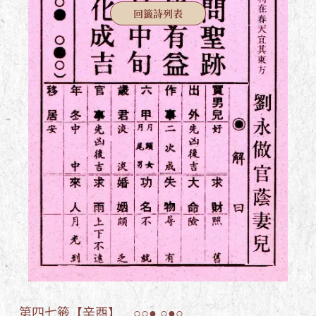
回籤詩列表
第四七籤【辛酉】 ○○● ○●○