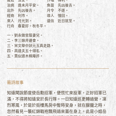
歲君 淡安。
作塭 得利。
治病 逢未月平安。
魚苗 先凶後吉。
出外 先凶後吉。
月令 不遂。
經商 利市。
尋人 慢回。
來人 月光到。
遠信 近日就至。
行舟 春夏好。秋冬平。
一、劉永做官蔭妻兒。
二、李三娘井邊會。
三、宋文舉中狀元玉真走路。
四、高達夫五十得名。
五、賈似道木棉庵許。
籤詩故事
知遠聞說節度使岳勳招軍，便慌忙來投軍，正好招軍已
滿，不得將知遠安於長行隊。一日知遠巡更轉過營，凜
烈寒風，於是於街樓馬房中暫時安身，就在朦朧之時，
忽然看見一襲紅錦戰袍飄飛過來蓋在身上。此是小姐岳